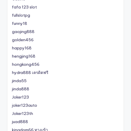
fafa 123 slot
fullslotpg
funny18
gaojing888
golden456
happy168
hengjing168
hongkong456
hydra888 เครดิตฟรี
jinda55
jinda888
Joker123
joker123auto
Joker123th
juad888
kingdom66 ทางเข้า