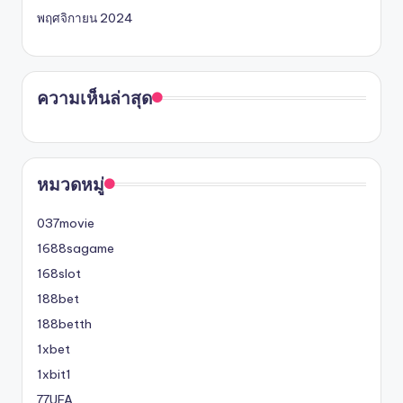
พฤศจิกายน 2024
ความเห็นล่าสุด
หมวดหมู่
037movie
1688sagame
168slot
188bet
188betth
1xbet
1xbit1
77UFA