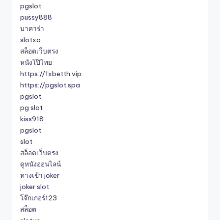
pgslot
pussy888
บาคาร่า
slotxo
สล็อตเว็บตรง
หนังโป๊ไทย
https://1xbetth.vip
https://pgslot.spa
pgslot
pg slot
kiss918
pgslot
slot
สล็อตเว็บตรง
ดูหนังออนไลน์
ทางเข้า joker
joker slot
โจ๊กเกอร์123
สล็อต