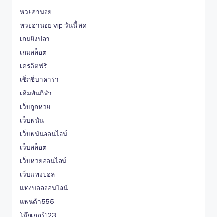
หวยฮานอย
หวยฮานอย vip วันนี้ สด
เกมยิงปลา
เกมสล็อต
เครดิตฟรี
เซ็กซี่บาคาร่า
เดิมพันกีฬา
เว็บถูกหวย
เว็บพนัน
เว็บพนันออนไลน์
เว็บสล็อต
เว็บหวยออนไลน์
เว็บแทงบอล
แทงบอลออนไลน์
แพนด้า555
โจ๊กเกอร์123