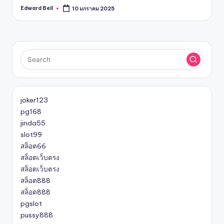
Edward Bell
10 มกราคม 2025
Posted
by
joker123
pg168
jinda55
slot99
สล็อต66
สล็อตเว็บตรง
สล็อตเว็บตรง
สล็อต888
สล็อต888
pgslot
pussy888