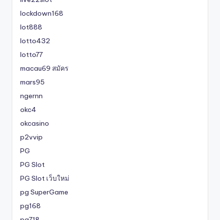
lockdown168
lot888
lotto432
lotto77
macau69 สมัคร
mars95
ngernn
okc4
okcasino
p2vvip
PG
PG Slot
PG Slot เว็บใหม่
pg SuperGame
pg168
pg718