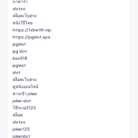
บาคาร่า
slotxo
สล็อตเว็บตรง
หนังโป๊ไทย
https://1xbetth.vip
https://pgslot.spa
pgslot
pg slot
kiss918
pgslot
slot
สล็อตเว็บตรง
ดูหนังออนไลน์
ทางเข้า joker
joker slot
โจ๊กเกอร์123
สล็อต
slotxo
joker123
jokerslot