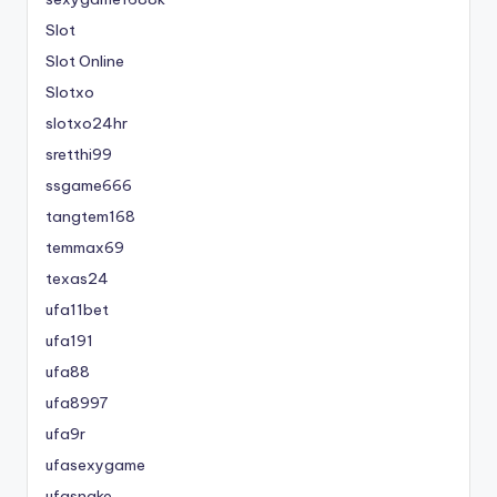
Slot
Slot Online
Slotxo
slotxo24hr
sretthi99
ssgame666
tangtem168
temmax69
texas24
ufa11bet
ufa191
ufa88
ufa8997
ufa9r
ufasexygame
ufasnake