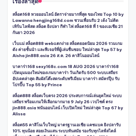
เรื่องล่าสุด
สล็อต168 หวยออนไลน์ อัตราจ่ายมากที่สุด ของไทย Top 10 by
Lawanna hengjing168d.com ชวนเพื่อนรับ 2 เด้ง ไม่ติด
เทิร์น ไลฟ์สด สล็อต ยิงปลา กีฬา ไพ่ สล็อต168 ที่ 1 ของเอเชีย 21
กันยา 2026
เว็บแม่ สล็อต888 webแตกง่าย สล็อตยอดนิยม 2026 รวมเกม
ดัง ค่ายชั้นนำ และฟีเจอร์ที่ผู้เล่นชื่นชอบ ใหม่ล่าสุด Top 57 by
Aisha jin888.asia 26 ส.ค. 26 คาสิโนออนไลน์
บาคาร่า168 sexy168c.com 18 AUG 2026 บาคาร่า168
เปิดมุมมองใหม่ของเกมบาคาร่า วันเกิดรับ 500 ระบบเสถียร
อัปเดตล่าสุด สัมผัสโต๊ะสดระดับพรีเมียม บาคาร่า สมัครปุ๊บ รับ
โปรปั๊บ Top 55 by Prince
สล็อต888 สล็อตเว็บตรง 2026 ประสบการณ์เล่นยุคใหม่ ระบบ
เสถียร พร้อมเกมให้เลือกมากมาย 9 July 26 เวปไซต์ ตรง
jin888.asia พนันออนไลน์ เว็บเปิดใหม่ ใหม่ล่าสุด Top 67 by
Alissa
สล็อต55 คาสิโนเว็บใหญ่ มาตรฐานเอเชีย แคชแบค ยิงปลารับ
10% ทุนน้อย สอยเงินแสน ระบบทันสมัย รองรับทุกไลฟ์สไตล์