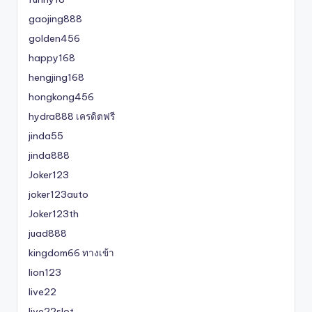
gaojing888
golden456
happy168
hengjing168
hongkong456
hydra888 เครดิตฟรี
jinda55
jinda888
Joker123
joker123auto
Joker123th
juad888
kingdom66 ทางเข้า
lion123
live22
live22slot