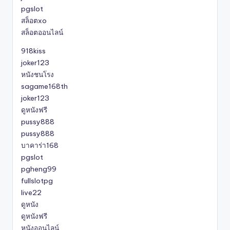
pgslot
สล็อตxo
สล็อตออนไลน์
918kiss
joker123
หนังชนโรง
sagame168th
joker123
ดูหนังฟรี
pussy888
pussy888
บาคาร่า168
pgslot
pgheng99
fullslotpg
live22
ดูหนัง
ดูหนังฟรี
หนังออนไลน์