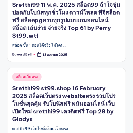
Sretthi99 11 พ.ค. 2025 สล็อต99 ฉ่ำใจชุ่ม
ปอดกับโบนัสทุกชั่วโมง ดาวน์โหลด พีจีสล็อต
ฟรี สล็อตpgครบทุกรูปแบบเกมออนไลน์
สล็อต เล่นง่าย จ่ายจริง Top 61 by Perry
St99.wtf
สล็อต ชั้น 1 ถอนได้จริง ไม่โดน…
Edward Bell
13 เมษายน 2025
Posted
by
Posted
สล็อตเว็บตรง
in
Sretthi99 st99.shop 16 February
2025 สล็อตเว็บตรง websiteตรง รวมโปร
โมชั่นสุดคุ้ม รับโบนัสฟรี พนันออนไลน์ เว็บ
เปิดใหม่ sretthi99 เครดิตฟรี Top 28 by
Gladys
sretthi99 เว็บไซต์สล็อตเว็บตรง…