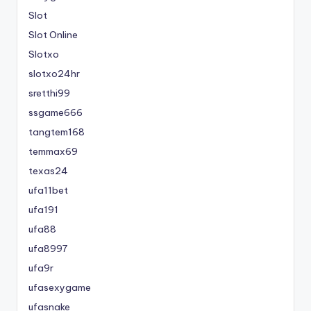
Slot
Slot Online
Slotxo
slotxo24hr
sretthi99
ssgame666
tangtem168
temmax69
texas24
ufa11bet
ufa191
ufa88
ufa8997
ufa9r
ufasexygame
ufasnake