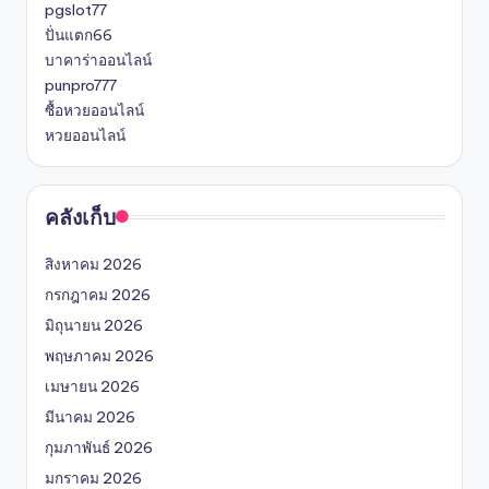
pgslot77
ปั่นแตก66
บาคาร่าออนไลน์
punpro777
ซื้อหวยออนไลน์
หวยออนไลน์
คลังเก็บ
สิงหาคม 2026
กรกฎาคม 2026
มิถุนายน 2026
พฤษภาคม 2026
เมษายน 2026
มีนาคม 2026
กุมภาพันธ์ 2026
มกราคม 2026