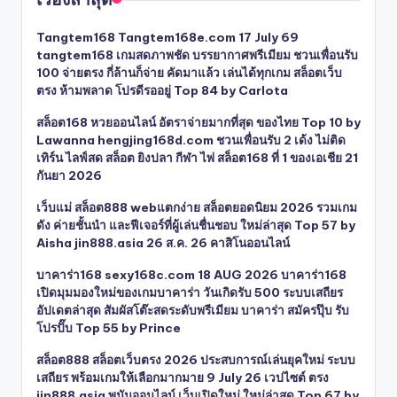
Tangtem168 Tangtem168e.com 17 July 69
tangtem168 เกมสดภาพชัด บรรยากาศพรีเมียม ชวนเพื่อนรับ
100 จ่ายตรง กี่ล้านก็จ่าย คัดมาแล้ว เล่นได้ทุกเกม สล็อตเว็บ
ตรง ห้ามพลาด โปรดีรออยู่ Top 84 by Carlota
สล็อต168 หวยออนไลน์ อัตราจ่ายมากที่สุด ของไทย Top 10 by
Lawanna hengjing168d.com ชวนเพื่อนรับ 2 เด้ง ไม่ติด
เทิร์น ไลฟ์สด สล็อต ยิงปลา กีฬา ไพ่ สล็อต168 ที่ 1 ของเอเชีย 21
กันยา 2026
เว็บแม่ สล็อต888 webแตกง่าย สล็อตยอดนิยม 2026 รวมเกม
ดัง ค่ายชั้นนำ และฟีเจอร์ที่ผู้เล่นชื่นชอบ ใหม่ล่าสุด Top 57 by
Aisha jin888.asia 26 ส.ค. 26 คาสิโนออนไลน์
บาคาร่า168 sexy168c.com 18 AUG 2026 บาคาร่า168
เปิดมุมมองใหม่ของเกมบาคาร่า วันเกิดรับ 500 ระบบเสถียร
อัปเดตล่าสุด สัมผัสโต๊ะสดระดับพรีเมียม บาคาร่า สมัครปุ๊บ รับ
โปรปั๊บ Top 55 by Prince
สล็อต888 สล็อตเว็บตรง 2026 ประสบการณ์เล่นยุคใหม่ ระบบ
เสถียร พร้อมเกมให้เลือกมากมาย 9 July 26 เวปไซต์ ตรง
jin888.asia พนันออนไลน์ เว็บเปิดใหม่ ใหม่ล่าสุด Top 67 by