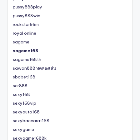
pussy888play
pussy888win
rockstar66m
royal online
sagame
sagame168
sagame168th
sawan888 ทดลองเล่น
sbobet168
scr888
sexy168
sexy168vip
sexyauto168
sexybaccarat168
sexygame
sexygame1688k