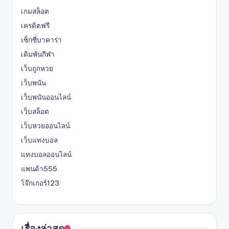
เกมสล็อต
เครดิตฟรี
เซ็กซี่บาคาร่า
เดิมพันกีฬา
เว็บถูกหวย
เว็บพนัน
เว็บพนันออนไลน์
เว็บสล็อต
เว็บหวยออนไลน์
เว็บแทงบอล
แทงบอลออนไลน์
แพนด้า555
โจ๊กเกอร์123
เรื่องล่าสุด