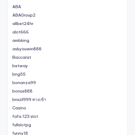
ABA
ABAGroup2
allbet24hr
alot666
ambking
askyouwin888
Baccarat
betway
bng55
bonanza99
bonus888
brazil999 ทางเข้า
Casino
fafa 123 slot
fullslotpg
funny18