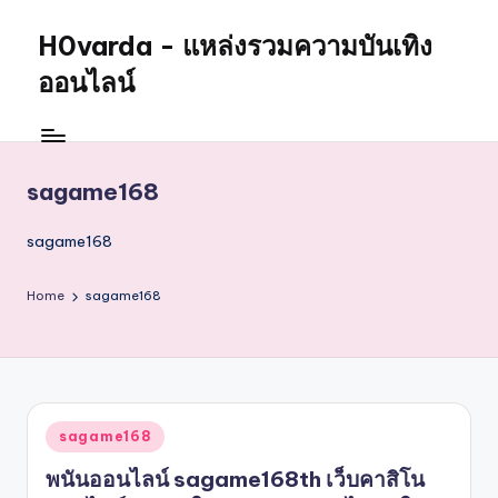
H0varda - แหล่งรวมความบันเทิง
Skip
to
ออนไลน์
content
sagame168
sagame168
Home
sagame168
Posted
sagame168
in
พนันออนไลน์ sagame168th เว็บคาสิโน