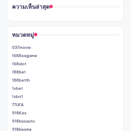
ความเห็นล่าสุด
หมวดหมู่
037movie
1688sagame
168slot
188bet
188betth
1xbet
1xbit1
77UFA
918Kiss
918kissauto
918kissme