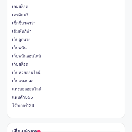
เกมสล็อต
เครดิตฟรี
เซ็กซี่บาคาร่า
เดิมพันกีฬา
เว็บถูกหวย
เว็บพนัน
เว็บพนันออนไลน์
เว็บสล็อต
เว็บหวยออนไลน์
เว็บแทงบอล
แทงบอลออนไลน์
แพนด้า555
โจ๊กเกอร์123
เรื่องล่าสุด