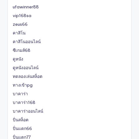
ufawinner88
vip168sa
zeus66
คาสิโน
คาสิโนออนไลน์
ซีเกมส์68
ดูหนัง
ดูหนังออนไลน์
ทดลองเล่นสล็อต
ทางเข้าpg
บาคาร่า
บาคาร่า168
บาคาร่าออนไลน์
ปั่นสล็อต
ปั่นแตก66
ปั่นแตก77