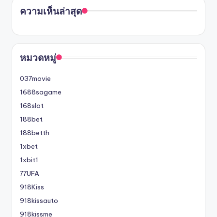
ความเห็นล่าสุด
หมวดหมู่
037movie
1688sagame
168slot
188bet
188betth
1xbet
1xbit1
77UFA
918Kiss
918kissauto
918kissme