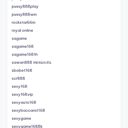
pussy888play
pussy888win
rockstar66m
royal online
sagame
sagame168
sagame168th
sawan888 ทดลองเล่น
sbobet168
scr888
sexy168
sexy168vip
sexyauto168
sexybaccarat168
sexygame
sexygame1688k