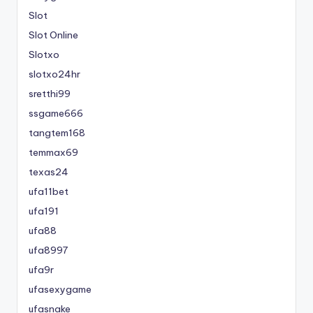
Slot
Slot Online
Slotxo
slotxo24hr
sretthi99
ssgame666
tangtem168
temmax69
texas24
ufa11bet
ufa191
ufa88
ufa8997
ufa9r
ufasexygame
ufasnake