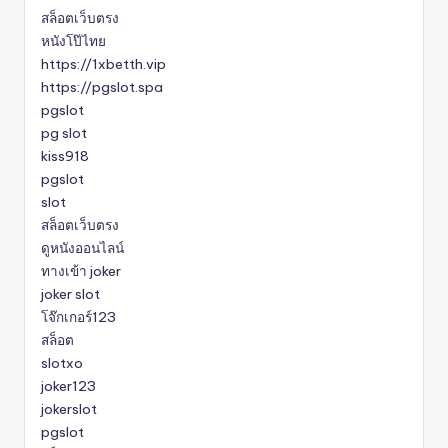
สล็อตเว็บตรง
หนังโป๊ไทย
https://1xbetth.vip
https://pgslot.spa
pgslot
pg slot
kiss918
pgslot
slot
สล็อตเว็บตรง
ดูหนังออนไลน์
ทางเข้า joker
joker slot
โจ๊กเกอร์123
สล็อต
slotxo
joker123
jokerslot
pgslot