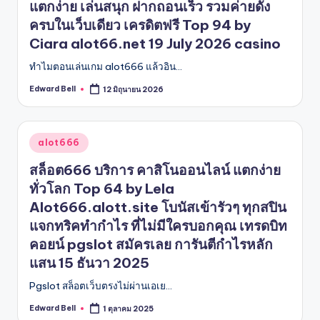
แตกง่าย เล่นสนุก ฝากถอนเร็ว รวมค่ายดัง
ครบในเว็บเดียว เครดิตฟรี Top 94 by
Ciara alot66.net 19 July 2026 casino
ทำไมตอนเล่นเกม alot666 แล้วอิน…
Edward Bell
12 มิถุนายน 2026
Posted
by
Posted
alot666
in
สล็อต666 บริการ คาสิโนออนไลน์ แตกง่าย
ทั่วโลก Top 64 by Lela
Alot666.alott.site โบนัสเข้ารัวๆ ทุกสปิน
แจกทริคทำกำไร ที่ไม่มีใครบอกคุณ เทรดบิท
คอยน์ pgslot สมัครเลย การันตีกำไรหลัก
แสน 15 ธันวา 2025
Pgslot สล็อตเว็บตรงไม่ผ่านเอเย…
Edward Bell
1 ตุลาคม 2025
Posted