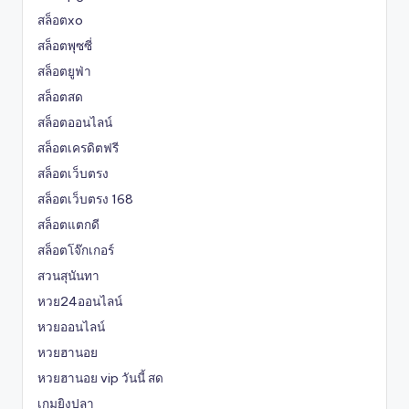
สล็อตxo
สล็อตพุซซี่
สล็อตยูฟ่า
สล็อตสด
สล็อตออนไลน์
สล็อตเครดิตฟรี
สล็อตเว็บตรง
สล็อตเว็บตรง 168
สล็อตแตกดี
สล็อตโจ๊กเกอร์
สวนสุนันทา
หวย24ออนไลน์
หวยออนไลน์
หวยฮานอย
หวยฮานอย vip วันนี้ สด
เกมยิงปลา