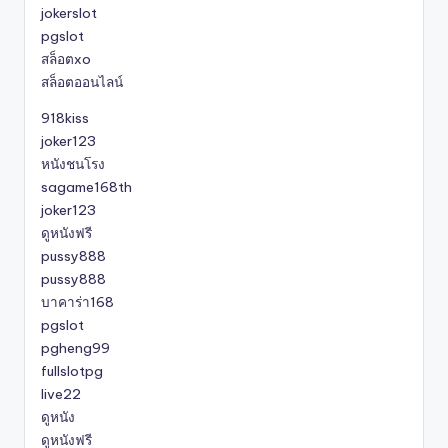
jokerslot
pgslot
สล็อตxo
สล็อตออนไลน์
918kiss
joker123
หนังชนโรง
sagame168th
joker123
ดูหนังฟรี
pussy888
pussy888
บาคาร่า168
pgslot
pgheng99
fullslotpg
live22
ดูหนัง
ดูหนังฟรี