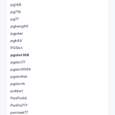
pg168
pg718
pg77
pgheng99
pgjoker
pgk44
PGSlot
pgslot168
pgslot77
pgslot9999
pgslotfish
pgslotth
pokbet
PunPro66
PunPro777
puntaek77