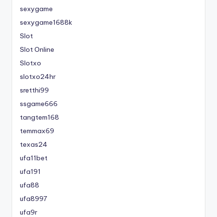
sexygame
sexygame1688k
Slot
Slot Online
Slotxo
slotxo24hr
sretthi99
ssgame666
tangtem168
temmax69
texas24
ufa11bet
ufa191
ufa88
ufa8997
ufa9r