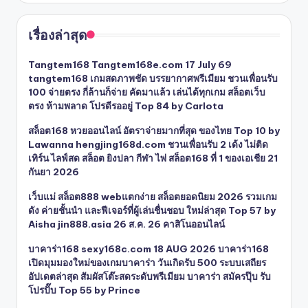
เรื่องล่าสุด
Tangtem168 Tangtem168e.com 17 July 69
tangtem168 เกมสดภาพชัด บรรยากาศพรีเมียม ชวนเพื่อนรับ
100 จ่ายตรง กี่ล้านก็จ่าย คัดมาแล้ว เล่นได้ทุกเกม สล็อตเว็บ
ตรง ห้ามพลาด โปรดีรออยู่ Top 84 by Carlota
สล็อต168 หวยออนไลน์ อัตราจ่ายมากที่สุด ของไทย Top 10 by
Lawanna hengjing168d.com ชวนเพื่อนรับ 2 เด้ง ไม่ติด
เทิร์น ไลฟ์สด สล็อต ยิงปลา กีฬา ไพ่ สล็อต168 ที่ 1 ของเอเชีย 21
กันยา 2026
เว็บแม่ สล็อต888 webแตกง่าย สล็อตยอดนิยม 2026 รวมเกม
ดัง ค่ายชั้นนำ และฟีเจอร์ที่ผู้เล่นชื่นชอบ ใหม่ล่าสุด Top 57 by
Aisha jin888.asia 26 ส.ค. 26 คาสิโนออนไลน์
บาคาร่า168 sexy168c.com 18 AUG 2026 บาคาร่า168
เปิดมุมมองใหม่ของเกมบาคาร่า วันเกิดรับ 500 ระบบเสถียร
อัปเดตล่าสุด สัมผัสโต๊ะสดระดับพรีเมียม บาคาร่า สมัครปุ๊บ รับ
โปรปั๊บ Top 55 by Prince