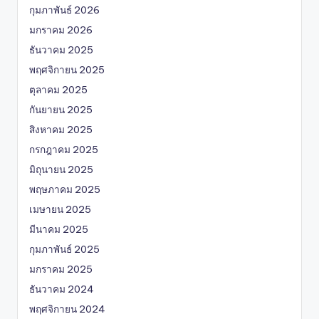
กุมภาพันธ์ 2026
มกราคม 2026
ธันวาคม 2025
พฤศจิกายน 2025
ตุลาคม 2025
กันยายน 2025
สิงหาคม 2025
กรกฎาคม 2025
มิถุนายน 2025
พฤษภาคม 2025
เมษายน 2025
มีนาคม 2025
กุมภาพันธ์ 2025
มกราคม 2025
ธันวาคม 2024
พฤศจิกายน 2024