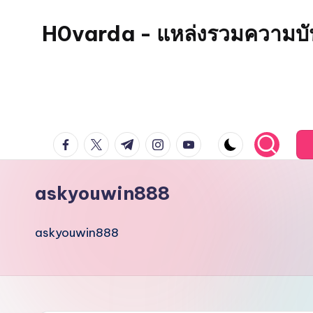
H0varda - แหล่งรวมความบั
Skip
to
content
facebook.com
twitter.com
t.me
instagram.com
youtube.com
askyouwin888
askyouwin888