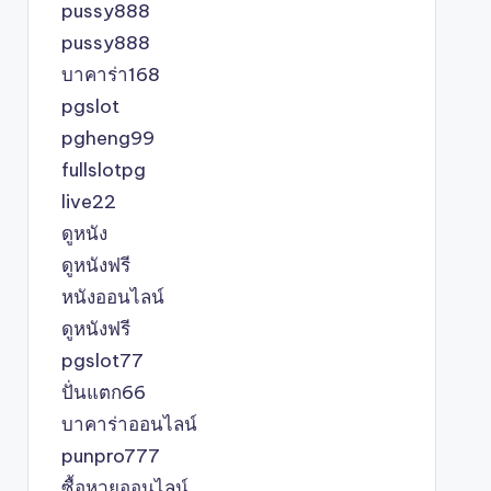
pussy888
pussy888
บาคาร่า168
pgslot
pgheng99
fullslotpg
live22
ดูหนัง
ดูหนังฟรี
หนังออนไลน์
ดูหนังฟรี
pgslot77
ปั่นแตก66
บาคาร่าออนไลน์
punpro777
ซื้อหวยออนไลน์