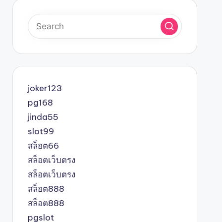
joker123
pg168
jinda55
slot99
สล็อต66
สล็อตเว็บตรง
สล็อตเว็บตรง
สล็อต888
สล็อต888
pgslot