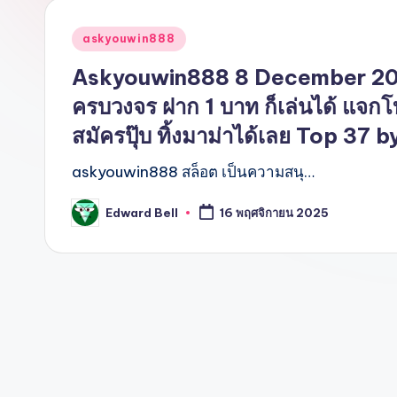
Posted
askyouwin888
in
Askyouwin888 8 December 2026 
ครบวงจร ฝาก 1 บาท ก็เล่นได้ แจกโ
สมัครปุ๊บ ทิ้งมาม่าได้เลย Top 3
askyouwin888 สล็อต เป็นความสนุ…
Edward Bell
16 พฤศจิกายน 2025
Posted
by