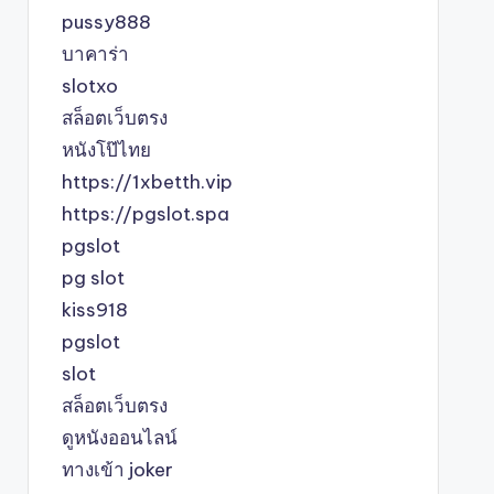
pussy888
บาคาร่า
slotxo
สล็อตเว็บตรง
หนังโป๊ไทย
https://1xbetth.vip
https://pgslot.spa
pgslot
pg slot
kiss918
pgslot
slot
สล็อตเว็บตรง
ดูหนังออนไลน์
ทางเข้า joker