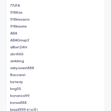
77UFA
918Kiss
918kissauto
918kissme
ABA
ABAGroup2
allbet24hr
alot666
ambking
askyouwin888
Baccarat
betway
bng55
bonanza99
bonus888
brazil999 ทางเข้า