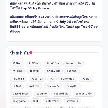
อัปเดตล่าสุด สัมผัสโต๊ะสดระดับพรีเมียม บาคาร่า สมัครปุ๊บ รับ
โปรปั๊บ Top 55 by Prince
สล็อต888 สล็อตเว็บตรง 2026 ประสบการณ์เล่นยุคใหม่ ระบบ
เสถียร พร้อมเกมให้เลือกมากมาย 9 July 26 เวปไซต์ ตรง
jin888.asia พนันออนไลน์ เว็บเปิดใหม่ ใหม่ล่าสุด Top 67 by
Alissa
ป้ายกำกับ
188bet
918Kiss
allbet24hr
bonanza99
faro168
funny18
happy168
jinda55
jinda888
Joker123
PG
pgheng99
PG Slot
PGSlot
pgslotth
PunPro777
Pussy888
pussy888win
sagame
sexy168vip
sexyauto168
sexygame
Slot
slotxo24hr
sretthi99