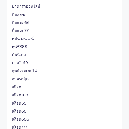
บาคาร่าออนไลน์
ปั่นสล็อต
ปั่นแตก66
ปั่นแตก77
พนันออนไลน์
พุซซี่888
มันนี่เกม
มาเก๊า69
ศูนย์รวมเกมไพ่
สปอร์ตบุ๊ก
สล็อต
สล็อต168
สล็อต55
สล็อต66
สล็อต666
สล็อต777