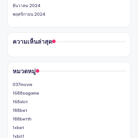
ธันวาคม 2024
พฤศจิกายน 2024
ความเห็นล่าสุด
หมวดหมู่
037movie
1688sagame
168slot
188bet
188betth
1xbet
1xbit1