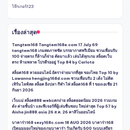
โจ๊กเกอร์123
เรื่องล่าสุด
Tangtem168 Tangtem168e.com 17 July 69
tangtem168 เกมสดภาพชัด บรรยากาศพรีเมียม ชวนเพื่อนรับ
100 จ่ายตรง กี่ล้านก็จ่าย คัดมาแล้ว เล่นได้ทุกเกม สล็อตเว็บ
ตรง ห้ามพลาด โปรดีรออยู่ Top 84 by Carlota
สล็อต168 หวยออนไลน์ อัตราจ่ายมากที่สุด ของไทย Top 10 by
Lawanna hengjing168d.com ชวนเพื่อนรับ 2 เด้ง ไม่ติด
เทิร์น ไลฟ์สด สล็อต ยิงปลา กีฬา ไพ่ สล็อต168 ที่ 1 ของเอเชีย 21
กันยา 2026
เว็บแม่ สล็อต888 webแตกง่าย สล็อตยอดนิยม 2026 รวมเกม
ดัง ค่ายชั้นนำ และฟีเจอร์ที่ผู้เล่นชื่นชอบ ใหม่ล่าสุด Top 57 by
Aisha jin888.asia 26 ส.ค. 26 คาสิโนออนไลน์
บาคาร่า168 sexy168c.com 18 AUG 2026 บาคาร่า168
เปิดมุมมองใหม่ของเกมบาคาร่า วันเกิดรับ 500 ระบบเสถียร