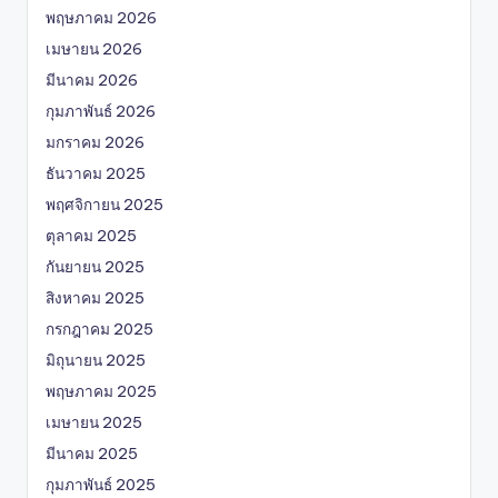
พฤษภาคม 2026
เมษายน 2026
มีนาคม 2026
กุมภาพันธ์ 2026
มกราคม 2026
ธันวาคม 2025
พฤศจิกายน 2025
ตุลาคม 2025
กันยายน 2025
สิงหาคม 2025
กรกฎาคม 2025
มิถุนายน 2025
พฤษภาคม 2025
เมษายน 2025
มีนาคม 2025
กุมภาพันธ์ 2025