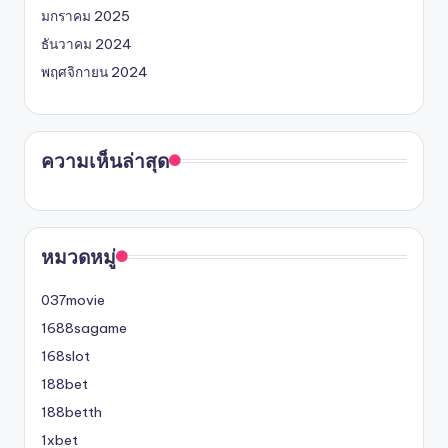
มกราคม 2025
ธันวาคม 2024
พฤศจิกายน 2024
ความเห็นล่าสุด
หมวดหมู่
037movie
1688sagame
168slot
188bet
188betth
1xbet