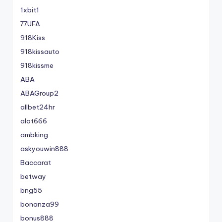
1xbit1
77UFA
918Kiss
918kissauto
918kissme
ABA
ABAGroup2
allbet24hr
alot666
ambking
askyouwin888
Baccarat
betway
bng55
bonanza99
bonus888