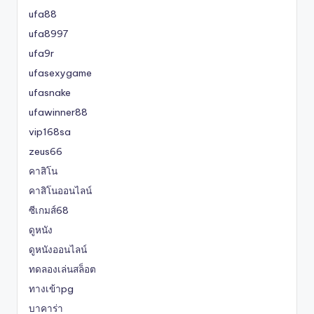
ufa88
ufa8997
ufa9r
ufasexygame
ufasnake
ufawinner88
vip168sa
zeus66
คาสิโน
คาสิโนออนไลน์
ซีเกมส์68
ดูหนัง
ดูหนังออนไลน์
ทดลองเล่นสล็อต
ทางเข้าpg
บาคาร่า