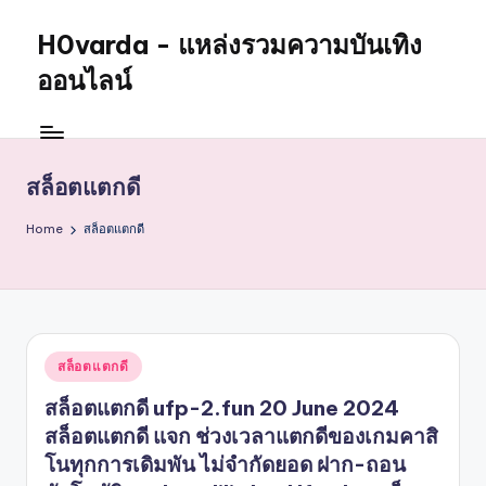
H0varda - แหล่งรวมความบันเทิง
Skip
to
ออนไลน์
content
สล็อตแตกดี
Home
สล็อตแตกดี
Posted
สล็อตแตกดี
in
สล็อตแตกดี ufp-2.fun 20 June 2024
สล็อตแตกดี แจก ช่วงเวลาแตกดีของเกมคาสิ
โนทุกการเดิมพัน ไม่จำกัดยอด ฝาก-ถอน