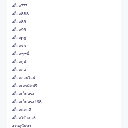
สล็อต777
สล็อต888
สล็อต89
สล็อต99
สล็อตpg
สล็อตxo
สล็อตพุซซี่
สล็อตยูฟ่า
สล็อตสด
สล็อตออนไลน์
สล็อตเครดิตฟรี
สล็อตเว็บตรง
สล็อตเว็บตรง 168
สล็อตแตกดี
สล็อตโจ๊กเกอร์
สวนสุนันทา