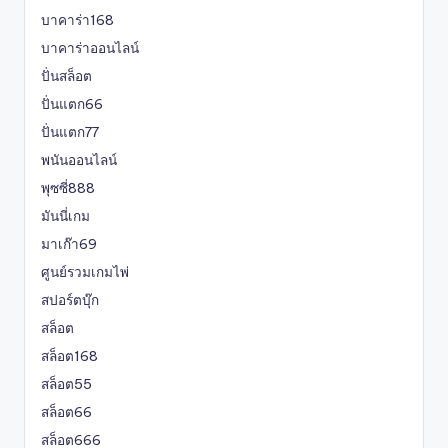
บาคาร่า168
บาคาร่าออนไลน์
ปั่นสล็อต
ปั่นแตก66
ปั่นแตก77
พนันออนไลน์
พุซซี่888
มันนี่เกม
มาเก๊า69
ศูนย์รวมเกมไพ่
สปอร์ตบุ๊ก
สล็อต
สล็อต168
สล็อต55
สล็อต66
สล็อต666