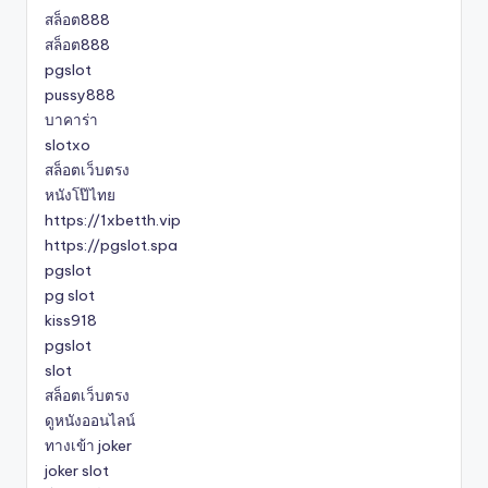
สล็อต888
สล็อต888
pgslot
pussy888
บาคาร่า
slotxo
สล็อตเว็บตรง
หนังโป๊ไทย
https://1xbetth.vip
https://pgslot.spa
pgslot
pg slot
kiss918
pgslot
slot
สล็อตเว็บตรง
ดูหนังออนไลน์
ทางเข้า joker
joker slot