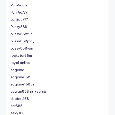
PunPro66
PunPro777
puntaek77
Pussy888
pussy888fun
pussy888play
pussy888win
rockstar66m
royal online
sagame
sagame168
sagame168th
sawan888 ทดลองเล่น
sbobet168
scr888
sexy168