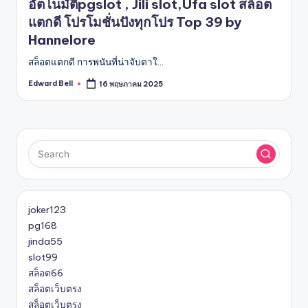
อัตโนมัติpgslot , Jili slot,Ufa slot สล็อต
แตกดี โปรโมชั่นปังทุกโปร Top 39 by
Hannelore
สล็อตแตกดี การพนันที่น่าจับตาใ…
Edward Bell
16 พฤษภาคม 2025
Posted
by
joker123
pg168
jinda55
slot99
สล็อต66
สล็อตเว็บตรง
สล็อตเว็บตรง