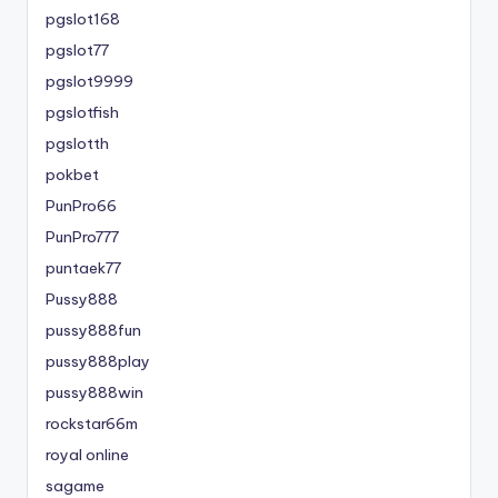
pgslot168
pgslot77
pgslot9999
pgslotfish
pgslotth
pokbet
PunPro66
PunPro777
puntaek77
Pussy888
pussy888fun
pussy888play
pussy888win
rockstar66m
royal online
sagame