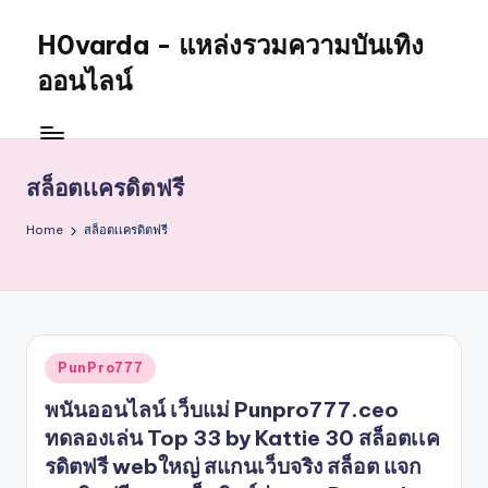
H0varda - แหล่งรวมความบันเทิง
Skip
to
ออนไลน์
content
สล็อตเเครดิตฟรี
Home
สล็อตเเครดิตฟรี
Posted
PunPro777
in
พนันออนไลน์ เว็บแม่ Punpro777.ceo
ทดลองเล่น Top 33 by Kattie 30 สล็อตเเค
รดิตฟรี webใหญ่ สแกนเว็บจริง สล็อต แจก