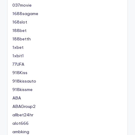
037movie
1688sagame
168slot
188bet
188betth
1xbet
1xbit1
77UFA
918Kiss
918kissauto
918kissme
ABA
ABAGroup2
allbet24hr
alot666
ambking