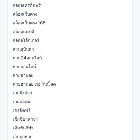
สล็อตเครดิตฟรี
สล็อตเว็บตรง
สล็อตเว็บตรง 168
สล็อตแตกดี
สล็อตโจ๊กเกอร์
สวนสุนันทา
หวย24ออนไลน์
หวยออนไลน์
หวยฮานอย
หวยฮานอย vip วันนี้ สด
เกมยิงปลา
เกมสล็อต
เครดิตฟรี
เซ็กซี่บาคาร่า
เดิมพันกีฬา
เว็บถูกหวย