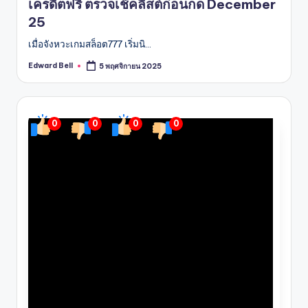
เครดิตฟรี ตรวจเช็คลิสต์ก่อนกด December
25
เมื่อจังหวะเกมสล็อต777 เริ่มนิ…
Edward Bell
5 พฤศจิกายน 2025
Posted
by
0
0
0
0