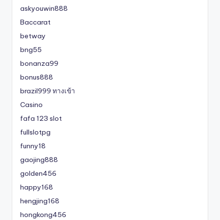
askyouwin888
Baccarat
betway
bng55
bonanza99
bonus888
brazil999 ทางเข้า
Casino
fafa 123 slot
fullslotpg
funny18
gaojing888
golden456
happy168
hengjing168
hongkong456