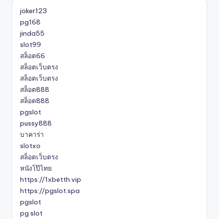
joker123
pg168
jinda55
slot99
สล็อต66
สล็อตเว็บตรง
สล็อตเว็บตรง
สล็อต888
สล็อต888
pgslot
pussy888
บาคาร่า
slotxo
สล็อตเว็บตรง
หนังโป๊ไทย
https://1xbetth.vip
https://pgslot.spa
pgslot
pg slot