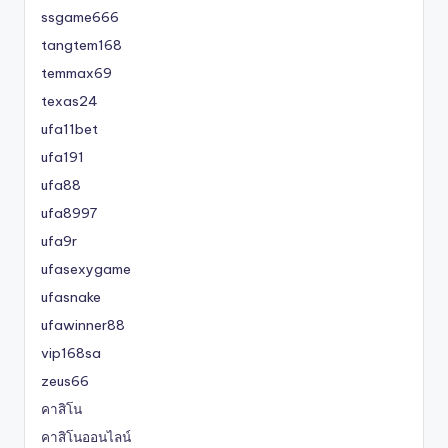
ssgame666
tangtem168
temmax69
texas24
ufa11bet
ufa191
ufa88
ufa8997
ufa9r
ufasexygame
ufasnake
ufawinner88
vip168sa
zeus66
คาสิโน
คาสิโนออนไลน์