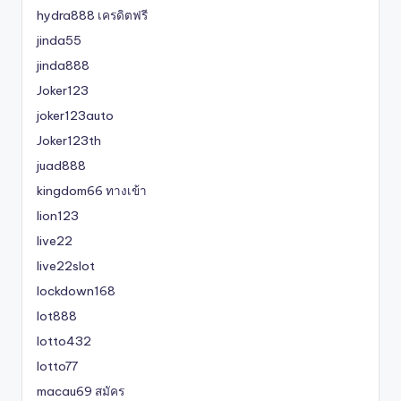
hydra888 เครดิตฟรี
jinda55
jinda888
Joker123
joker123auto
Joker123th
juad888
kingdom66 ทางเข้า
lion123
live22
live22slot
lockdown168
lot888
lotto432
lotto77
macau69 สมัคร