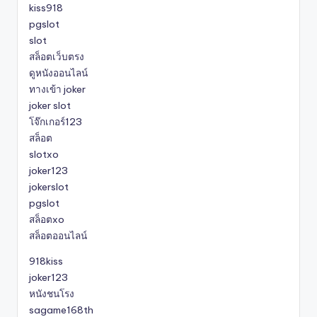
kiss918
pgslot
slot
สล็อตเว็บตรง
ดูหนังออนไลน์
ทางเข้า joker
joker slot
โจ๊กเกอร์123
สล็อต
slotxo
joker123
jokerslot
pgslot
สล็อตxo
สล็อตออนไลน์
918kiss
joker123
หนังชนโรง
sagame168th