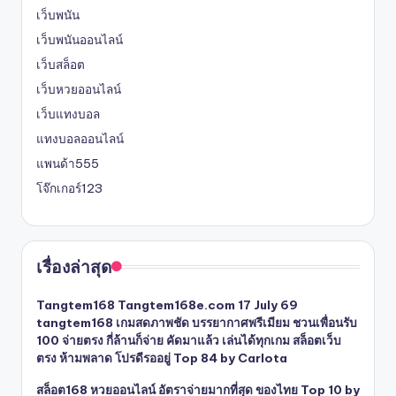
เว็บพนัน
เว็บพนันออนไลน์
เว็บสล็อต
เว็บหวยออนไลน์
เว็บแทงบอล
แทงบอลออนไลน์
แพนด้า555
โจ๊กเกอร์123
เรื่องล่าสุด
Tangtem168 Tangtem168e.com 17 July 69
tangtem168 เกมสดภาพชัด บรรยากาศพรีเมียม ชวนเพื่อนรับ
100 จ่ายตรง กี่ล้านก็จ่าย คัดมาแล้ว เล่นได้ทุกเกม สล็อตเว็บ
ตรง ห้ามพลาด โปรดีรออยู่ Top 84 by Carlota
สล็อต168 หวยออนไลน์ อัตราจ่ายมากที่สุด ของไทย Top 10 by