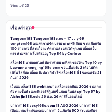
โจ๊กเกอร์123
เรื่องล่าสุด
Tangtem168 Tangtem168e.com 17 July 69
tangtem168 เกมสดภาพชัด บรรยากาศพรีเมียม ชวนเพื่อนรับ
100 จ่ายตรง กี่ล้านก็จ่าย คัดมาแล้ว เล่นได้ทุกเกม สล็อตเว็บ
ตรง ห้ามพลาด โปรดีรออยู่ Top 84 by Carlota
สล็อต168 หวยออนไลน์ อัตราจ่ายมากที่สุด ของไทย Top 10 by
Lawanna hengjing168d.com ชวนเพื่อนรับ 2 เด้ง ไม่ติด
เทิร์น ไลฟ์สด สล็อต ยิงปลา กีฬา ไพ่ สล็อต168 ที่ 1 ของเอเชีย 21
กันยา 2026
เว็บแม่ สล็อต888 webแตกง่าย สล็อตยอดนิยม 2026 รวมเกม
ดัง ค่ายชั้นนำ และฟีเจอร์ที่ผู้เล่นชื่นชอบ ใหม่ล่าสุด Top 57 by
Aisha jin888.asia 26 ส.ค. 26 คาสิโนออนไลน์
บาคาร่า168 sexy168c.com 18 AUG 2026 บาคาร่า168
เปิดมุมมองใหม่ของเกมบาคาร่า วันเกิดรับ 500 ระบบเสถียร