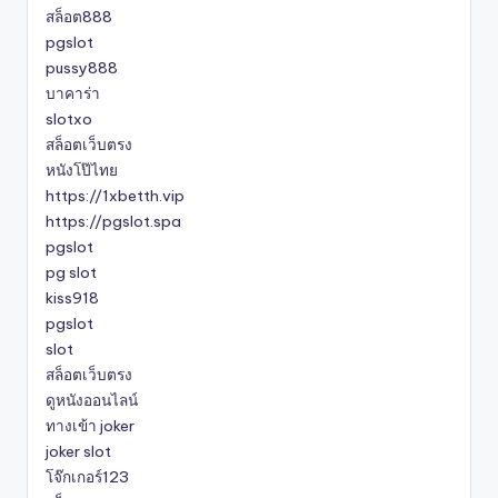
สล็อต888
pgslot
pussy888
บาคาร่า
slotxo
สล็อตเว็บตรง
หนังโป๊ไทย
https://1xbetth.vip
https://pgslot.spa
pgslot
pg slot
kiss918
pgslot
slot
สล็อตเว็บตรง
ดูหนังออนไลน์
ทางเข้า joker
joker slot
โจ๊กเกอร์123