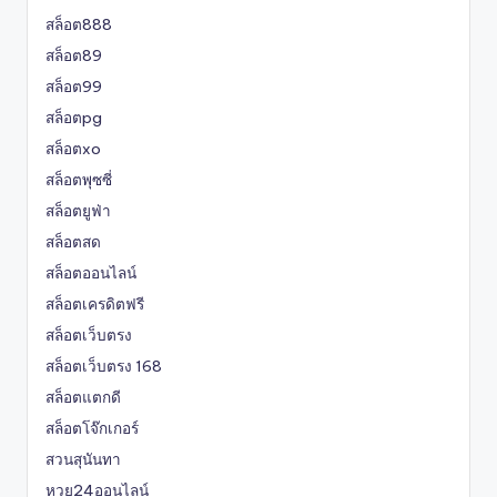
สล็อต888
สล็อต89
สล็อต99
สล็อตpg
สล็อตxo
สล็อตพุซซี่
สล็อตยูฟ่า
สล็อตสด
สล็อตออนไลน์
สล็อตเครดิตฟรี
สล็อตเว็บตรง
สล็อตเว็บตรง 168
สล็อตแตกดี
สล็อตโจ๊กเกอร์
สวนสุนันทา
หวย24ออนไลน์