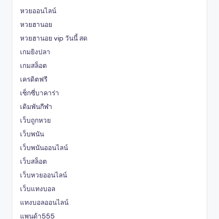
หวยออนไลน์
หวยฮานอย
หวยฮานอย vip วันนี้ สด
เกมยิงปลา
เกมสล็อต
เครดิตฟรี
เซ็กซี่บาคาร่า
เดิมพันกีฬา
เว็บถูกหวย
เว็บพนัน
เว็บพนันออนไลน์
เว็บสล็อต
เว็บหวยออนไลน์
เว็บแทงบอล
แทงบอลออนไลน์
แพนด้า555