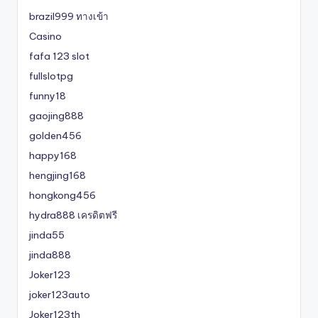
brazil999 ทางเข้า
Casino
fafa 123 slot
fullslotpg
funny18
gaojing888
golden456
happy168
hengjing168
hongkong456
hydra888 เครดิตฟรี
jinda55
jinda888
Joker123
joker123auto
Joker123th