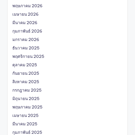
พฤษภาคม 2026
เมษายน 2026
มีนาคม 2026
กุมภาพันธ์ 2026
มกราคม 2026
ธันวาคม 2025
พฤศจิกายน 2025
ตุลาคม 2025
กันยายน 2025
สิงหาคม 2025
กรกฎาคม 2025
มิถุนายน 2025
พฤษภาคม 2025
เมษายน 2025
มีนาคม 2025
กุมภาพันธ์ 2025