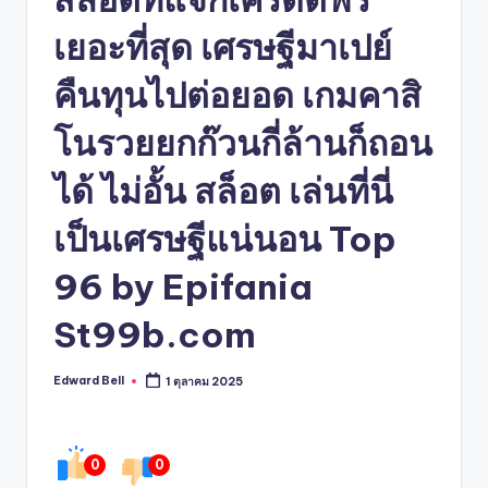
เยอะที่สุด เศรษฐีมาเปย์
คืนทุนไปต่อยอด เกมคาสิ
โนรวยยกก๊วนกี่ล้านก็ถอน
ได้ ไม่อั้น สล็อต เล่นที่นี่
เป็นเศรษฐีแน่นอน Top
96 by Epifania
St99b.com
Edward Bell
1 ตุลาคม 2025
Posted
by
0
0