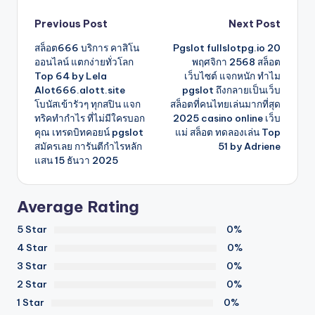
Post
Previous Post
Next Post
สล็อต666 บริการ คาสิโน
Pgslot fullslotpg.io 20
navigation
ออนไลน์ แตกง่ายทั่วโลก
พฤศจิกา 2568 สล็อต
Top 64 by Lela
เว็บไซต์ แจกหนัก ทำไม
Alot666.alott.site
pgslot ถึงกลายเป็นเว็บ
โบนัสเข้ารัวๆ ทุกสปิน แจก
สล็อตที่คนไทยเล่นมากที่สุด
ทริคทำกำไร ที่ไม่มีใครบอก
2025 casino online เว็บ
คุณ เทรดบิทคอยน์ pgslot
แม่ สล็อต ทดลองเล่น Top
สมัครเลย การันตีกำไรหลัก
51 by Adriene
แสน 15 ธันวา 2025
Average Rating
5 Star
0%
4 Star
0%
3 Star
0%
2 Star
0%
1 Star
0%