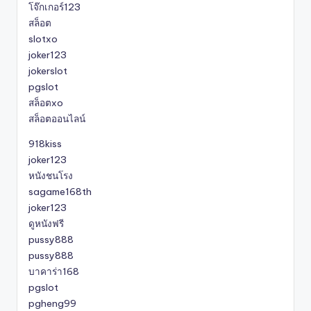
โจ๊กเกอร์123
สล็อต
slotxo
joker123
jokerslot
pgslot
สล็อตxo
สล็อตออนไลน์
918kiss
joker123
หนังชนโรง
sagame168th
joker123
ดูหนังฟรี
pussy888
pussy888
บาคาร่า168
pgslot
pgheng99