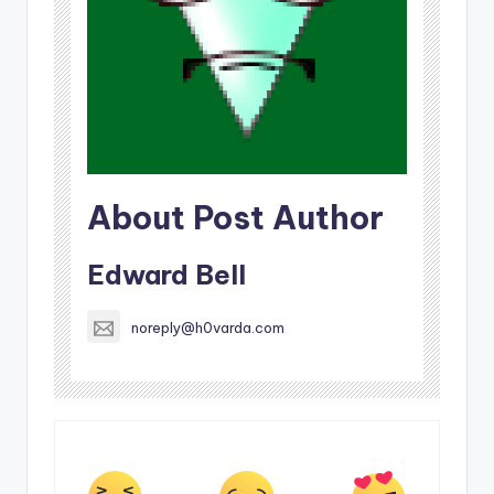
About Post Author
Edward Bell
noreply@h0varda.com