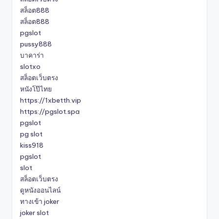
สล็อต888
สล็อต888
pgslot
pussy888
บาคาร่า
slotxo
สล็อตเว็บตรง
หนังโป๊ไทย
https://1xbetth.vip
https://pgslot.spa
pgslot
pg slot
kiss918
pgslot
slot
สล็อตเว็บตรง
ดูหนังออนไลน์
ทางเข้า joker
joker slot