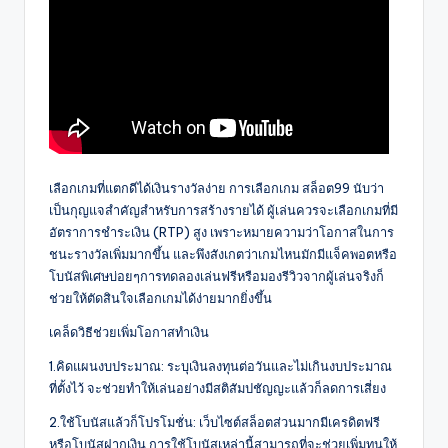
เลือกเกมที่แตกดีได้เงินรางวัลง่าย การเลือกเกม สล็อต99 นับว่า
เป็นกุญแจสำคัญสำหรับการสร้างรายได้ ผู้เล่นควรจะเลือกเกมที่มี
อัตราการชำระเงิน (RTP) สูง เพราะหมายความว่าโอกาสในการ
ชนะรางวัลเพิ่มมากขึ้น และพึงสังเกตว่าเกมไหนมักมีแจ็คพอตหรือ
โบนัสพิเศษบ่อยๆการทดลองเล่นฟรีหรือมองรีวิวจากผู้เล่นจริงก็
ช่วยให้ตัดสินใจเลือกเกมได้ง่ายมากยิ่งขึ้น
เคล็ดวิธีช่วยเพิ่มโอกาสทำเงิน
1.คิดแผนงบประมาณ: ระบุเงินลงทุนต่อวันและไม่เกินงบประมาณ
ที่ตั้งไว้ จะช่วยทำให้เล่นอย่างมีสติสัมปชัญญะแล้วก็ลดการเสี่ยง
2.ใช้โบนัสแล้วก็โปรโมชั่น: เว็บไซต์สล็อตส่วนมากมีเครดิตฟรี
หรือโบนัสฝากเงิน การใช้โบนัสเหล่านี้สามารถที่จะช่วยเพิ่มทุนให้