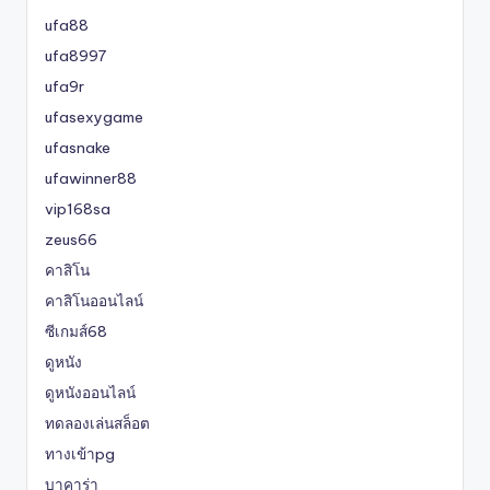
ufa88
ufa8997
ufa9r
ufasexygame
ufasnake
ufawinner88
vip168sa
zeus66
คาสิโน
คาสิโนออนไลน์
ซีเกมส์68
ดูหนัง
ดูหนังออนไลน์
ทดลองเล่นสล็อต
ทางเข้าpg
บาคาร่า