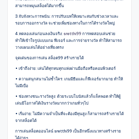
สามารถหมุนสล็อตได้มากขึ้น
3.จับจังหวะการพนัน: การปรับเบทให้เหมาะสมกับช่วงเวลาและ
รอบการออกรางวัล จะช่วยเพิ่มช่องทางในการได้รางวัลใหญ่
4.ทดลองเล่นก่อนลงเงินจริง:
sretthi99
การทดสอบเล่นช่วย
ทำให้เข้าใจรูปแบบเกม ฟีเจอร์ และการจ่ายรางวัล ทำให้สามารถ
วางแผนเล่นได้อย่างเที่ยงตรง
จุดเด่นของการเล่น สล็อต99 สร้างรายได้
• เข้าถึงง่าย: เล่นได้ทุกหนทุกแห่งผ่านมือถือหรือคอมพิวเตอร์
• ความสนุกสนานไม่ซ้ำใคร: เกมมีธีมและก็ฟีเจอร์มากมาย ทำให้
ไม่มีเบื่อ
• ช่องทางชนะรางวัลสูง: ด้วยระบบโบนัสแล้วก็แจ็คพอต ทำให้ผู้
เล่นมีโอกาสได้เงินรางวัลมากกว่าเกมทั่วๆไป
• เริ่มง่าย: ไม่มีความจำเป็นที่จะต้องมีทุนสูง ก็สามารถสร้างรายได้
จากสล็อตได้
การเล่นสล็อตออนไลน์ sretthi99 เป็นอีกหนึ่งแนวทางสร้างราย
ได้ง่ายๆ