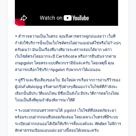
• สำรวจความเป็นเว็บตรง: คุณจึงควรตรวจดูก่อนเลยว่า เว็บที่
กำลังใช้บริการนั้นเป็นเว็บไซต์ตรงไม่ผ่านเอเย่นต์ใช่หรือไม่? แน่ๆ
ครับผมว่า มันเป็นเรื่องที่บางทีอาจจะตรวจสอบได้ยาก แต่ว่า
เว็บไซต์ตรงโดยมากจะมี Certificate หรือการยืนยันจากค่าย
เกมpgslot โดยตรง แบบที่พวกเรามีนั่นล่ะครับ โดยเหตุนี้ คุณ
สามารถเลือกใช้บริการpgslot กับพวกเราได้แน่นอน
• ดูรีวิวและชื่อเสียงของเว็บ: มือใหม่ควรเริ่มจากการอ่านรีวิวของ
ผู้เล่นFullslotpg จริงตามกรุ๊ปต่างๆเพื่อมองว่าเว็บไซต์ที่กำลังจะ
เลือกนั้นมีประวัติแบบไหน มีชื่อเป็นยังไง มีประวัติการคดโกงไหม
โน่นเป็นสิ่งที่คุณจำต้องพิจารณาให้ดี
• ระบบฝากถอนตรวจทานได้:
pgslot
เว็บไซต์ที่ปลอดภัยจะมา
พร้อมระบบฝากถอนที่ปลอดภัยเสมอ โดยเฉพาะเว็บตรงที่มีระบบ
ระเบียบฝากถอนออโต้เปิดให้บริการทั้งแบงค์และ Wallet ไม่มีการ
หักค่าธรรมเนียมแอบแฝง อย่างนี้สอบได้เลยนะครับ