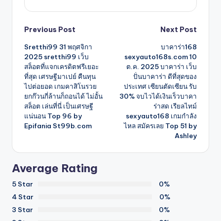
Post
Previous Post
Next Post
Sretthi99 31 พฤศจิกา
บาคาร่า168
navigation
2025 sretthi99 เว็บ
sexyauto168s.com 10
สล็อตที่แจกเครดิตฟรีเยอะ
ต.ค. 2025 บาคาร่า เว็บ
ที่สุด เศรษฐีมาเปย์ คืนทุน
ปั่นบาคาร่า ดีที่สุดของ
ไปต่อยอด เกมคาสิโนรวย
ประเทศ เซียนตัดเซียน รับ
ยกก๊วนกี่ล้านก็ถอนได้ ไม่อั้น
30% จบไวได้เงินเร็วบาคา
สล็อต เล่นที่นี่ เป็นเศรษฐี
ร่าสด เรียลไทม์
แน่นอน Top 96 by
sexyauto168 เกมกำลัง
Epifania St99b.com
ไหล สมัครเลย Top 51 by
Ashley
Average Rating
5 Star
0%
4 Star
0%
3 Star
0%