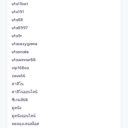
ufa11bet
ufa191
ufa88
ufa8997
ufa9r
ufasexygame
ufasnake
ufawinner88
vip168sa
zeus66
คาสิโน
คาสิโนออนไลน์
ซีเกมส์68
ดูหนัง
ดูหนังออนไลน์
ทดลองเล่นสล็อต