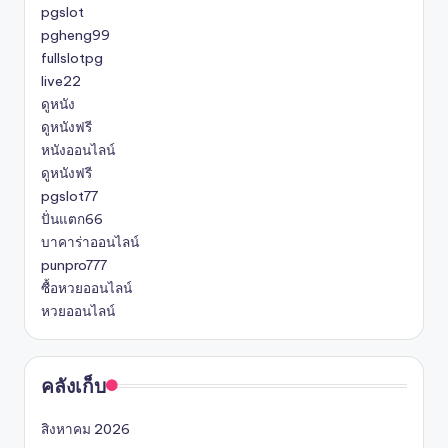
pgslot
pgheng99
fullslotpg
live22
ดูหนัง
ดูหนังฟรี
หนังออนไลน์
ดูหนังฟรี
pgslot77
ปั่นแตก66
บาคาร่าออนไลน์
punpro777
ซื้อหวยออนไลน์
หวยออนไลน์
คลังเก็บ
สิงหาคม 2026