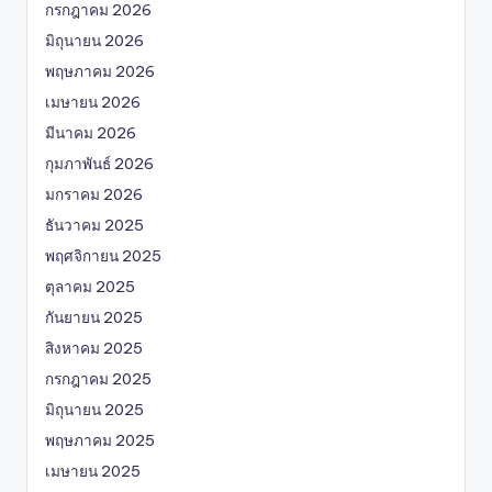
กรกฎาคม 2026
มิถุนายน 2026
พฤษภาคม 2026
เมษายน 2026
มีนาคม 2026
กุมภาพันธ์ 2026
มกราคม 2026
ธันวาคม 2025
พฤศจิกายน 2025
ตุลาคม 2025
กันยายน 2025
สิงหาคม 2025
กรกฎาคม 2025
มิถุนายน 2025
พฤษภาคม 2025
เมษายน 2025