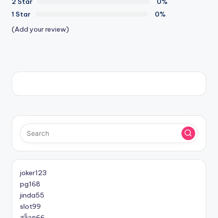
2 Star
0%
1 Star
0%
(Add your review)
joker123
pg168
jinda55
slot99
สล็อต66