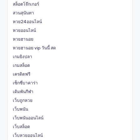
สล็อตโจ๊กเกอร์
สวนสุนันทา
หวย24ออนไลน์
หวยออนไลน์
หวยฮานอย
หวยฮานอย vip วันนี้ สด
เกมยิงปลา
เกมสล็อต
เครดิตฟรี
เซ็กซี่บาคาร่า
เดิมพันกีฬา
เว็บถูกหวย
เว็บพนัน
เว็บพนันออนไลน์
เว็บสล็อต
เว็บหวยออนไลน์