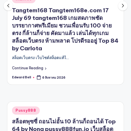
in
Tangtem168 Tangtem168e.com 17
July 69 tangtem168 เกมสดภาพชัด
บรรยากาศพรีเมียม ชวนเพื่อนรับ 100 จ่าย
ตรง กี่ล้านก็จ่าย คัดมาแล้ว เล่นได้ทุกเกม
สล็อตเว็บตรง ห้ามพลาด โปรดีรออยู่ Top 84
by Carlota
สล็อตเว็บตรง เว็บไซต์สล็อตแท้ไ…
Continue Reading
Edward Bell
6 สิงหาคม 2026
Posted
by
Posted
Pussy888
in
สล็อตพุซซี่ ถอนไม่อั้น 10 ล้านก็ถอนได้ Top
64 by Nona pussy888fun.io เว็บสล็อต