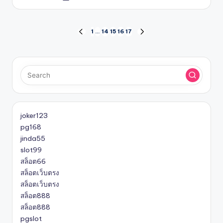
by
Posts
1
…
14
15
16
17
PREVIOUS
NEXT
PAGE
PAGE
pagination
joker123
pg168
jinda55
slot99
สล็อต66
สล็อตเว็บตรง
สล็อตเว็บตรง
สล็อต888
สล็อต888
pgslot