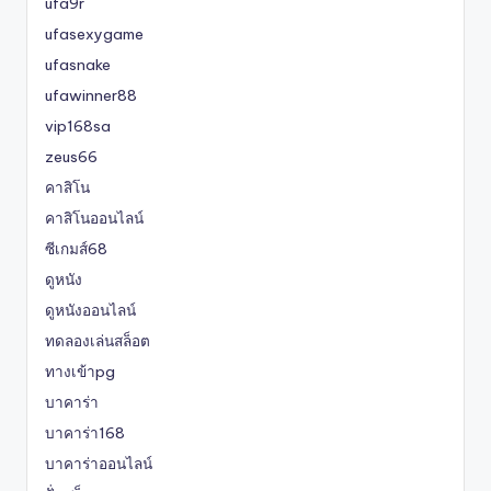
ufa9r
ufasexygame
ufasnake
ufawinner88
vip168sa
zeus66
คาสิโน
คาสิโนออนไลน์
ซีเกมส์68
ดูหนัง
ดูหนังออนไลน์
ทดลองเล่นสล็อต
ทางเข้าpg
บาคาร่า
บาคาร่า168
บาคาร่าออนไลน์