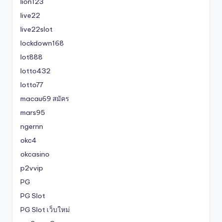
lion123
live22
live22slot
lockdown168
lot888
lotto432
lotto77
macau69 สมัคร
mars95
ngernn
okc4
okcasino
p2vvip
PG
PG Slot
PG Slot เว็บใหม่