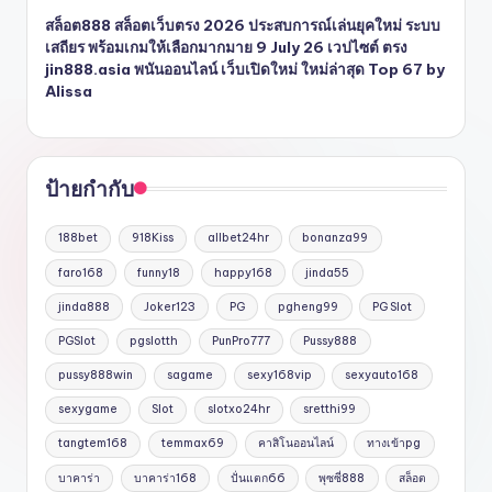
สล็อต888 สล็อตเว็บตรง 2026 ประสบการณ์เล่นยุคใหม่ ระบบ
เสถียร พร้อมเกมให้เลือกมากมาย 9 July 26 เวปไซต์ ตรง
jin888.asia พนันออนไลน์ เว็บเปิดใหม่ ใหม่ล่าสุด Top 67 by
Alissa
ป้ายกำกับ
188bet
918Kiss
allbet24hr
bonanza99
faro168
funny18
happy168
jinda55
jinda888
Joker123
PG
pgheng99
PG Slot
PGSlot
pgslotth
PunPro777
Pussy888
pussy888win
sagame
sexy168vip
sexyauto168
sexygame
Slot
slotxo24hr
sretthi99
tangtem168
temmax69
คาสิโนออนไลน์
ทางเข้าpg
บาคาร่า
บาคาร่า168
ปั่นแตก66
พุซซี่888
สล็อต