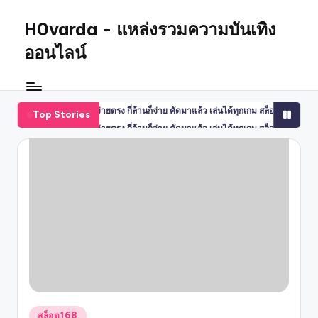
H0varda - แหล่งรวมความบันเทิง
Skip
to
ออนไลน์
content
ายตรง กี่ล้านก็จ่าย คัดมาแล้ว เล่นได้ทุกเกม สล็อตเว็บตรง ห้ามพลาด โปรดีรออ
Top Stories
ายตรง กี่ล้านก็จ่าย คัดมาแล้ว เล่นได้ทุกเกม สล็อตเว็บตรง ห้ามพลาด โปรดีรออ
Posted
สล็อต168