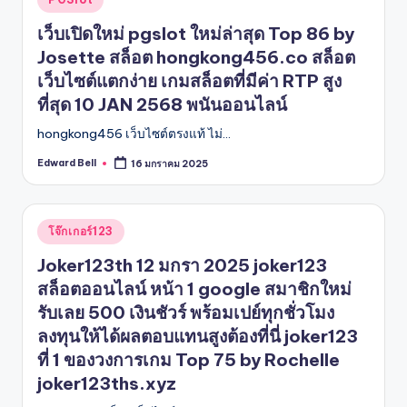
in
เว็บเปิดใหม่ pgslot ใหม่ล่าสุด Top 86 by
Josette สล็อต hongkong456.co สล็อต
เว็บไซต์แตกง่าย เกมสล็อตที่มีค่า RTP สูง
ที่สุด 10 JAN 2568 พนันออนไลน์
hongkong456 เว็บไซต์ตรงแท้ ไม่…
Edward Bell
16 มกราคม 2025
Posted
by
Posted
โจ๊กเกอร์123
in
Joker123th 12 มกรา 2025 joker123
สล็อตออนไลน์ หน้า 1 google สมาชิกใหม่
รับเลย 500 เงินชัวร์ พร้อมเปย์ทุกชั่วโมง
ลงทุนให้ได้ผลตอบแทนสูงต้องที่นี่ joker123
ที่ 1 ของวงการเกม Top 75 by Rochelle
joker123ths.xyz