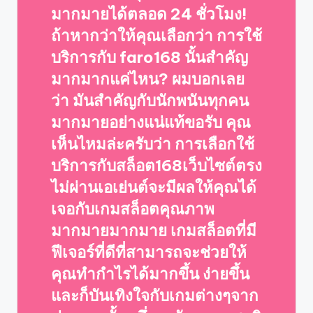
มากมายได้ตลอด 24 ชั่วโมง!
ถ้าหากว่าให้คุณเลือกว่า การใช้
บริการกับ faro168 นั้นสำคัญ
มากมากแค่ไหน? ผมบอกเลย
ว่า มันสำคัญกับนักพนันทุกคน
มากมายอย่างแน่แท้ขอรับ คุณ
เห็นไหมล่ะครับว่า การเลือกใช้
บริการกับสล็อต168เว็บไซต์ตรง
ไม่ผ่านเอเย่นต์จะมีผลให้คุณได้
เจอกับเกมสล็อตคุณภาพ
มากมายมากมาย เกมสล็อตที่มี
ฟีเจอร์ที่ดีที่สามารถจะช่วยให้
คุณทำกำไรได้มากขึ้น ง่ายขึ้น
และก็บันเทิงใจกับเกมต่างๆจาก