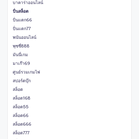
บาคาร่าออนไลน์
ปั่นสล็อต
ปั่นแตก66
ปั่นแตก77
พนันออนไลน์
พุซซี่888
มันนี่เกม
มาเก๊า69
ศูนย์รวมเกมไพ่
สปอร์ตบุ๊ก
สล็อต
สล็อต168
สล็อต55
สล็อต66
สล็อต666
สล็อต777