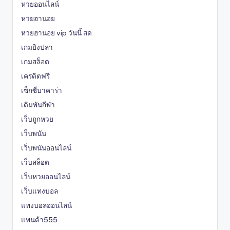
หวยออนไลน์
หวยฮานอย
หวยฮานอย vip วันนี้ สด
เกมยิงปลา
เกมสล็อต
เครดิตฟรี
เซ็กซี่บาคาร่า
เดิมพันกีฬา
เว็บถูกหวย
เว็บพนัน
เว็บพนันออนไลน์
เว็บสล็อต
เว็บหวยออนไลน์
เว็บแทงบอล
แทงบอลออนไลน์
แพนด้า555