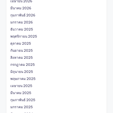
เมษายน 2026
มีนาคม 2026
กุมภาพันธ์ 2026
มกราคม 2026
ธันวาคม 2025
พฤศจิกายน 2025
ตุลาคม 2025
กันยายน 2025
สิงหาคม 2025
กรกฎาคม 2025
มิถุนายน 2025
พฤษภาคม 2025
เมษายน 2025
มีนาคม 2025
กุมภาพันธ์ 2025
มกราคม 2025