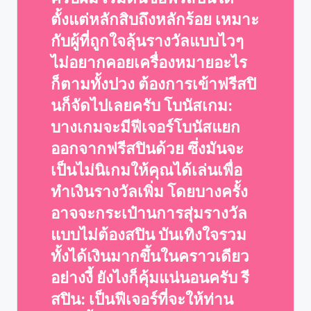
ตั้งแต่หลักสิบถึงหลักร้อย เหมาะ
กับผู้ที่ถูกใจลุ้นรางวัลแบบไวๆ
ไม่อยากคอยเครื่องหมายอะไร
ก็ตามทั้งปวง ต้องการเข้าฟรีสปิ
นก็จัดไปเลยครับ โบนัสเกม:
บางเกมจะมีฟีเจอร์โบนัสแยก
ออกจากฟรีสปินด้วย ซึ่งมันจะ
เป็นไม่นิเกมให้คุณได้เล่นเพื่อ
ทำเงินรางวัลเพิ่ม โดยบางครั้ง
อาจจะกระเป๋านการสุ่มรางวัล
แบบไม่ต้องสปิน บันเทิงใจรวม
ทั้งได้เงินมากขึ้นในคราวเดียว
อย่างงี้ ยังไงก็คุ้มแน่นอนครับ รี
สปิน: เป็นฟีเจอร์ที่จะให้ท่าน