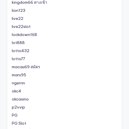
kingdom66 ทางเข้า
lion123
live22
live22slot
lockdown168
lot888
lotto432
lotto77
macau69 สมัคร
mars95
ngernn
okc4
okcasino
p2vvip
PG
PG Slot