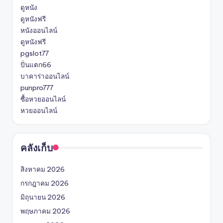
ดูหนัง
ดูหนังฟรี
หนังออนไลน์
ดูหนังฟรี
pgslot77
ปั่นแตก66
บาคาร่าออนไลน์
punpro777
ซื้อหวยออนไลน์
หวยออนไลน์
คลังเก็บ
สิงหาคม 2026
กรกฎาคม 2026
มิถุนายน 2026
พฤษภาคม 2026