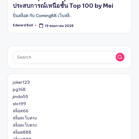
ประสบการณ์เหนือชั้น Top 100 by Mei
ปั่นสล็อต กับ Coming88 เว็บสล็…
Edward Bell
19 พฤษภาคม 2025
Posted
by
joker123
pg168
jinda55
slot99
สล็อต66
สล็อตเว็บตรง
สล็อตเว็บตรง
สล็อต888