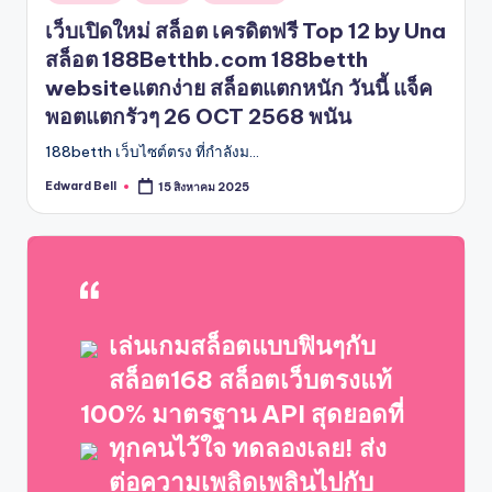
in
เว็บเปิดใหม่ สล็อต เครดิตฟรี Top 12 by Una
สล็อต 188Betthb.com 188betth
websiteแตกง่าย สล็อตแตกหนัก วันนี้ แจ็ค
พอตแตกรัวๆ 26 OCT 2568 พนัน
188betth เว็บไซต์ตรง ที่กำลังม…
Edward Bell
15 สิงหาคม 2025
Posted
by
เล่นเกมสล็อตแบบฟินๆกับ
สล็อต168
สล็อตเว็บตรงแท้
100% มาตรฐาน API สุดยอดที่
ทุกคนไว้ใจ ทดลองเลย!
ส่ง
ต่อความเพลิดเพลินไปกับ