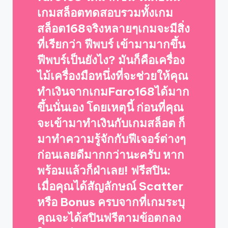
เกมสล็อตทดสอบรวมทั้งเกม
สล็อต168จริงหลายๆเกมจะมีสิ่ง
ที่เรียกว่า ฟีพบร์ เข้ามามากขึ้น
ฟีพบร์เป็นยังไง? มันก็คือเครื่อง
ไม้เครื่องมือหนึ่งที่จะช่วยให้คุณ
ทำเงินจากเกมFaro168ได้มาก
ขึ้นนั่นเอง โดยเหตุนี้ ก่อนที่คุณ
จะเข้ามาทำเงินกับเกมสล็อต ก็
มาทำความรู้จักกับฟีเจอร์ต่างๆ
ก่อนเลยดีมากกว่านะครับ หาก
พร้อมแล้วก็ฝ่าเลย! ฟรีสปิน:
เมื่อคุณได้สัญลักษณ์ Scatter
หรือ Bonus ครบจากที่เกมระบุ
คุณจะได้สปินฟรีตามข้อตกลง