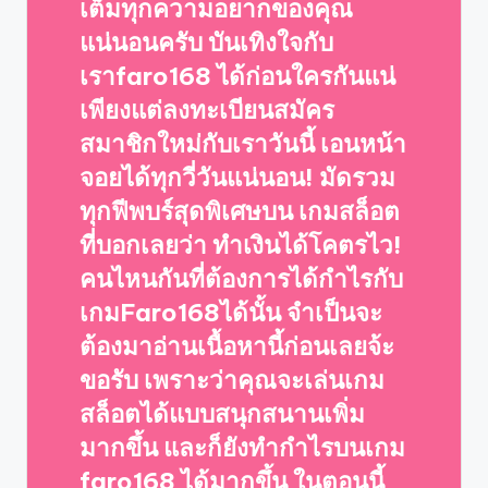
เต็มทุกความอยากของคุณ
แน่นอนครับ บันเทิงใจกับ
เราfaro168 ได้ก่อนใครกันแน่
เพียงแต่ลงทะเบียนสมัคร
สมาชิกใหม่กับเราวันนี้ เอนหน้า
จอยได้ทุกวี่วันแน่นอน! มัดรวม
ทุกฟีพบร์สุดพิเศษบน เกมสล็อต
ที่บอกเลยว่า ทำเงินได้โคตรไว!
คนไหนกันที่ต้องการได้กำไรกับ
เกมFaro168ได้นั้น จำเป็นจะ
ต้องมาอ่านเนื้อหานี้ก่อนเลยจ้ะ
ขอรับ เพราะว่าคุณจะเล่นเกม
สล็อตได้แบบสนุกสนานเพิ่ม
มากขึ้น และก็ยังทำกำไรบนเกม
faro168 ได้มากขึ้น ในตอนนี้