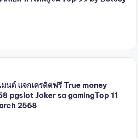
์นาเมนต์ แจกเครดิตฟรี True money
ต168 pgslot Joker sa gamingTop 11
March 2568