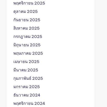
พฤศจิกายน 2025
ตุลาคม 2025
กันยายน 2025
สิงหาคม 2025
กรกฎาคม 2025
มิถุนายน 2025
พฤษภาคม 2025
เมษายน 2025
มีนาคม 2025
กุมภาพันธ์ 2025
มกราคม 2025
ธันวาคม 2024
พฤศจิกายน 2024