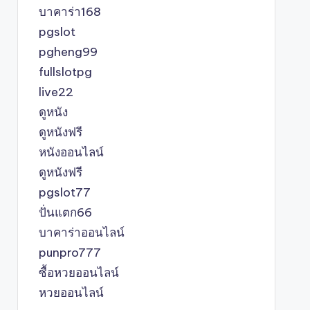
บาคาร่า168
pgslot
pgheng99
fullslotpg
live22
ดูหนัง
ดูหนังฟรี
หนังออนไลน์
ดูหนังฟรี
pgslot77
ปั่นแตก66
บาคาร่าออนไลน์
punpro777
ซื้อหวยออนไลน์
หวยออนไลน์