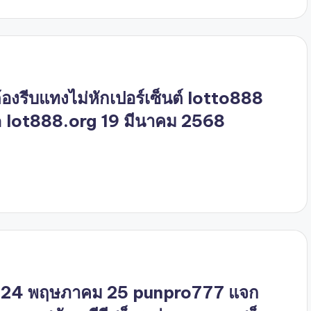
ต้องรีบแทงไม่หักเปอร์เซ็นต์ lotto888
m lot888.org 19 มีนาคม 2568
m 24 พฤษภาคม 25 punpro777 แจก