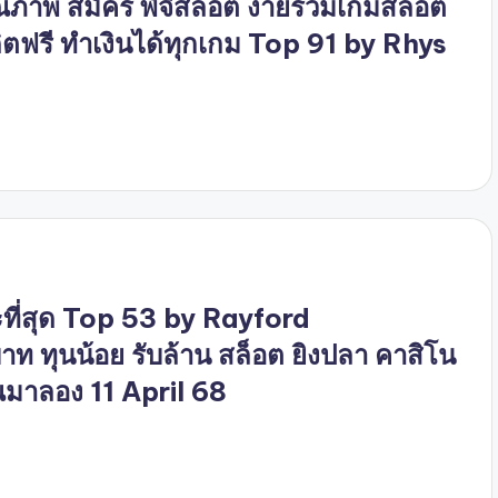
คุณภาพ สมัคร พีจีสล็อต ง่ายรวมเกมสล็อต
ิตฟรี ทำเงินได้ทุกเกม Top 91 by Rhys
อะที่สุด Top 53 by Rayford
 ทุนน้อย รับล้าน สล็อต ยิงปลา คาสิโน
ณมาลอง 11 April 68