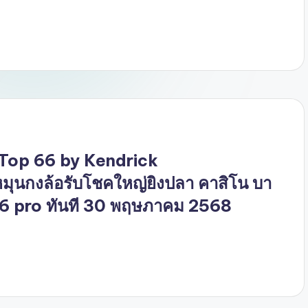
ยว Top 66 by Kendrick
ุนกงล้อรับโชคใหญ่ยิงปลา คาสิโน บา
6 pro ทันที 30 พฤษภาคม 2568