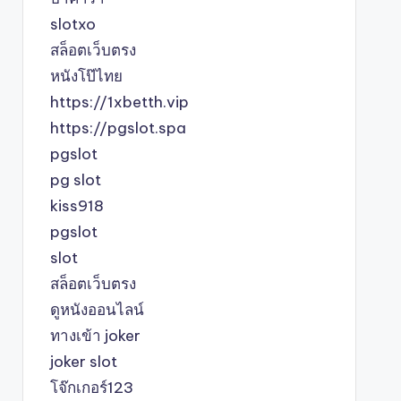
slotxo
สล็อตเว็บตรง
หนังโป๊ไทย
https://1xbetth.vip
https://pgslot.spa
pgslot
pg slot
kiss918
pgslot
slot
สล็อตเว็บตรง
ดูหนังออนไลน์
ทางเข้า joker
joker slot
โจ๊กเกอร์123