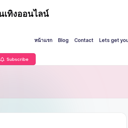
นเทิงออนไลน์
หน้าแรก
Blog
Contact
Lets get you
Subscribe