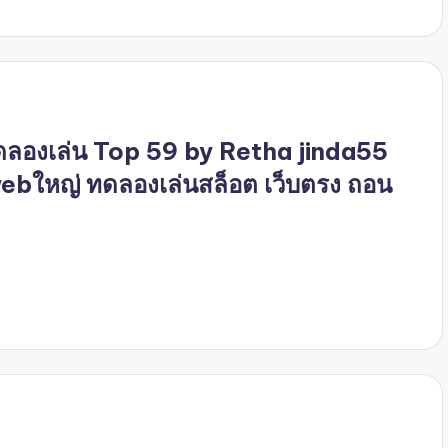
ทดลองเล่น Top 59 by Retha jinda55
webใหญ่ ทดลองเล่นสล็อต เว็บตรง ถอน