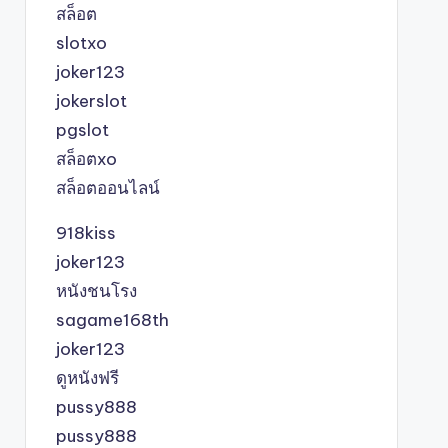
สล็อต
slotxo
joker123
jokerslot
pgslot
สล็อตxo
สล็อตออนไลน์
918kiss
joker123
หนังชนโรง
sagame168th
joker123
ดูหนังฟรี
pussy888
pussy888