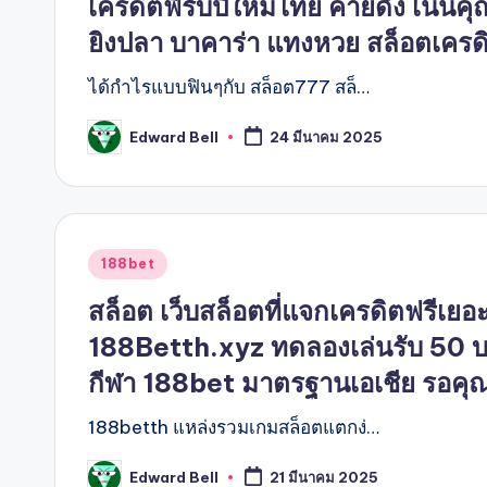
เครดิตฟีรับปีใหม่ไทย ค่ายดัง เน้น
ยิงปลา บาคาร่า แทงหวย สล็อตเครด
ได้กำไรแบบฟินๆกับ สล็อต777 สล็…
Edward Bell
24 มีนาคม 2025
Posted
by
Posted
188bet
in
สล็อต เว็บสล็อตที่แจกเครดิตฟรีเย
188Betth.xyz ทดลองเล่นรับ 50 บาท
กีฬา 188bet มาตรฐานเอเชีย รอคุ
188betth แหล่งรวมเกมสล็อตแตกง่…
Edward Bell
21 มีนาคม 2025
Posted