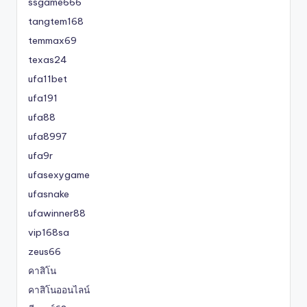
ssgame666
tangtem168
temmax69
texas24
ufa11bet
ufa191
ufa88
ufa8997
ufa9r
ufasexygame
ufasnake
ufawinner88
vip168sa
zeus66
คาสิโน
คาสิโนออนไลน์