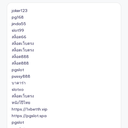
joker123
pg168
jinda55
slot99
สล็อต66
สล็อตเว็บตรง
สล็อตเว็บตรง
สล็อต888
สล็อต888
pgslot
pussy888
บาคาร่า
slotxo
สล็อตเว็บตรง
หนังโป๊ไทย
https://1xbetth.vip
https://pgslot.spa
pgslot