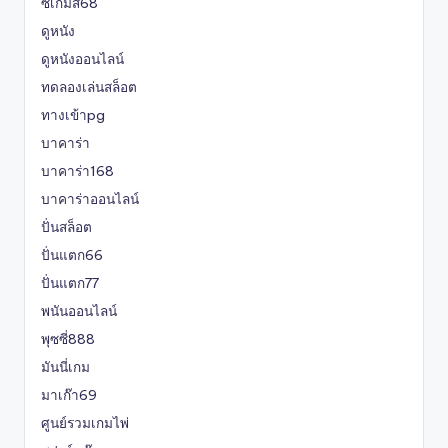
ซีเกมส์68
ดูหนัง
ดูหนังออนไลน์
ทดลองเล่นสล็อต
ทางเข้าpg
บาคาร่า
บาคาร่า168
บาคาร่าออนไลน์
ปั่นสล็อต
ปั่นแตก66
ปั่นแตก77
พนันออนไลน์
พุซซี่888
มันนี่เกม
มาเก๊า69
ศูนย์รวมเกมไพ่