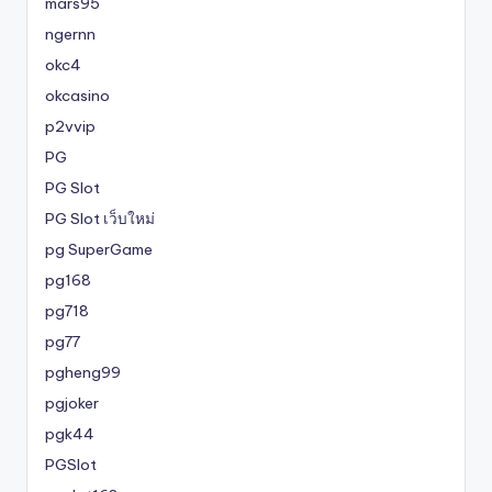
mars95
ngernn
okc4
okcasino
p2vvip
PG
PG Slot
PG Slot เว็บใหม่
pg SuperGame
pg168
pg718
pg77
pgheng99
pgjoker
pgk44
PGSlot