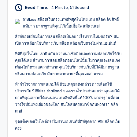
Read Time:
4 Minute, 51 Second
918kiss สล็อตเว็บตรงแท้ที่ดีที่สุดในไทย เกม สล็อต ลิขสิทธิ์
แท้มาก มาตรฐานที่คุณไว้เนื้อเชื่อใจ สมัครเลย!
สิ่งที่ยอดเยี่ยมในการเล่นสล็อตเป็นอย่างไรทราบไหมขอรับ? มัน
เป็นการเลือกใช้บริการเว็บ สล็อต สล็อตเว็บตรงไม่ผ่านเอเย่นต์
ที่ดีที่สุดในไทย เรายืนยันความน่าเชื่อถือและความปลอดภัยให้กับ
คุณได้เลย สำหรับการเล่นสล็อตออนไลน์นั้น ไม่ว่าคุณจะเล่นเก่ง
เพียงใดก็ตาม แต่ว่าถ้าหากคุณใช้บริการกับเว็บที่มิได้มีมาตรฐาน
หรือความปลอดภัย มันยากมากมายๆที่คุณจะสามารถ
ทำกำไรจากการเล่นเกมได้ ด้วยเหตุผลดังกล่าว การเลือกใช้
บริการกับ 918kiss thailand ของเรา ค้ำประกันเลยว่า คุณจะได้
ตามที่คุณอยากได้แน่นอน เกมลิขสิทธิ์แท้ 100% มาตรฐานที่คุณ
วางใจที่นี่แห่งเดียวของโลก สนใจสมัครสมาชิกกับพวกเรา คลิก
เลย!
จุดแข็งของเว็บไซต์ตรงไม่ผ่านเอเย่นต์ที่ดีที่สุดจาก 918 สล็อตเว็บ
ตรง