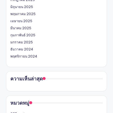
มิถุนายน 2025
พฤษภาคม 2025
เมษายน 2025
มีนาคม 2025
กุมภาพันธ์ 2025
มกราคม 2025
ธันวาคม 2024
พฤศจิกายน 2024
ความเห็นล่าสุด
หมวดหมู่