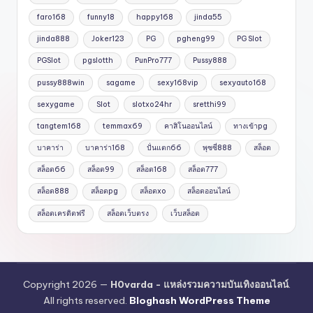
faro168
funny18
happy168
jinda55
jinda888
Joker123
PG
pgheng99
PG Slot
PGSlot
pgslotth
PunPro777
Pussy888
pussy888win
sagame
sexy168vip
sexyauto168
sexygame
Slot
slotxo24hr
sretthi99
tangtem168
temmax69
คาสิโนออนไลน์
ทางเข้าpg
บาคาร่า
บาคาร่า168
ปั่นแตก66
พุซซี่888
สล็อต
สล็อต66
สล็อต99
สล็อต168
สล็อต777
สล็อต888
สล็อตpg
สล็อตxo
สล็อตออนไลน์
สล็อตเครดิตฟรี
สล็อตเว็บตรง
เว็บสล็อต
Copyright 2026 —
H0varda - แหล่งรวมความบันเทิงออนไลน์
.
All rights reserved.
Bloghash WordPress Theme