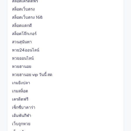
สล็อตเครดิตฟรี
สล็อตเว็บตรง
สล็อตเว็บตรง 168
สล็อตแตกดี
สล็อตโจ๊กเกอร์
สวนสุนันทา
หวย24ออนไลน์
หวยออนไลน์
หวยฮานอย
หวยฮานอย vip วันนี้ สด
เกมยิงปลา
เกมสล็อต
เครดิตฟรี
เซ็กซี่บาคาร่า
เดิมพันกีฬา
เว็บถูกหวย