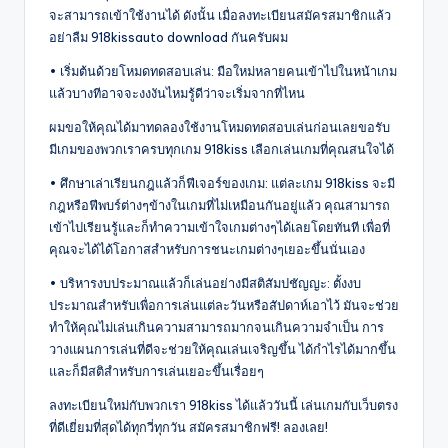
จะสามารถเข้าใช้งานได้ ดังนั้น เมื่อลงทะเบียนสมัครสมาชิกแล้ว
อย่าลืม 918kissauto download กันครับผม
• เริ่มต้นด้วยโหมดทดสอบเล่น: มือใหม่หลายคนเข้าไปในหน้าเกม
แล้วบางทีอาจจะงงงันไหมรู้ดีว่าจะเริ่มจากที่ไหน
ผมขอให้คุณได้มาทดลองใช้งานโหมดทดสอบเล่นก่อนเลยขอรับ
มีเกมของพวกเราครบทุกเกม 918kiss เลือกเล่นเกมที่คุณสนใจได้
• ศึกษาเล่าเรียนกฎแล้วก็ฟีเจอร์ของเกม: แต่ละเกม 918kiss จะมี
กฎหรือฟีพบร์ต่างๆข้างในเกมที่ไม่เหมือนกันอยู่แล้ว คุณสามารถ
เข้าไปเรียนรู้และก็ทำความเข้าใจเกมต่างๆได้เลยโดยทันที เพื่อที่
คุณจะได้ได้โอกาสสำหรับการชนะเกมต่างๆเยอะขึ้นนั่นเอง
• บริหารงบประมาณแล้วก็เล่นอย่างมีสติสัมปชัญญะ: ตั้งงบ
ประมาณสำหรับเพื่อการเล่นแต่ละวันหรือสัปดาห์เอาไว้ มันจะช่วย
ทำให้คุณไม่เล่นเกินความสามารถมากจนเกินความจำเป็น การ
วางแผนการเล่นที่ดีจะช่วยให้คุณเล่นเจริญขึ้น ได้กำไรได้มากขึ้น
และก็มีสติสำหรับการเล่นเยอะขึ้นเรื่อยๆ
ลงทะเบียนใหม่กับพวกเรา 918kiss ได้แล้ววันนี้ เล่นเกมกับเว็บตรง
ที่ดีเยี่ยมที่สุดได้ทุกวี่ทุกวัน สมัครสมาชิกฟรี! ลองเลย!