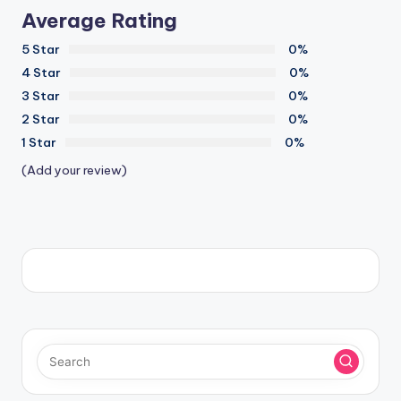
Average Rating
5 Star
0%
4 Star
0%
3 Star
0%
2 Star
0%
1 Star
0%
(Add your review)