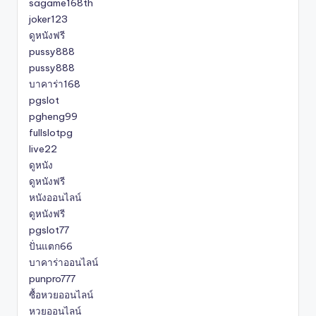
sagame168th
joker123
ดูหนังฟรี
pussy888
pussy888
บาคาร่า168
pgslot
pgheng99
fullslotpg
live22
ดูหนัง
ดูหนังฟรี
หนังออนไลน์
ดูหนังฟรี
pgslot77
ปั่นแตก66
บาคาร่าออนไลน์
punpro777
ซื้อหวยออนไลน์
หวยออนไลน์