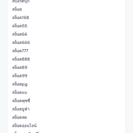
สปอร์ตบุ๊ก
สล็อต
สล็อต168
สล็อต55
สล็อต66
สล็อต666
สล็อต777
สล็อต888
สล็อต89
สล็อต99
สล็อตpg
สล็อตxo
สล็อตพุซซี่
สล็อตยูฟ่า
สล็อตสด
สล็อตออนไลน์