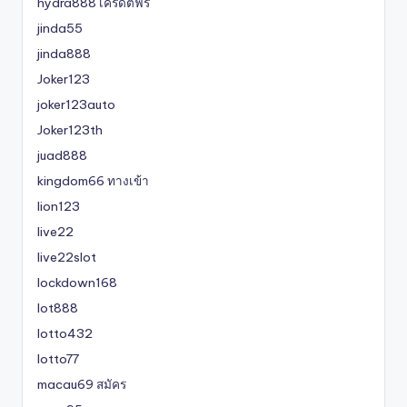
hydra888 เครดิตฟรี
jinda55
jinda888
Joker123
joker123auto
Joker123th
juad888
kingdom66 ทางเข้า
lion123
live22
live22slot
lockdown168
lot888
lotto432
lotto77
macau69 สมัคร