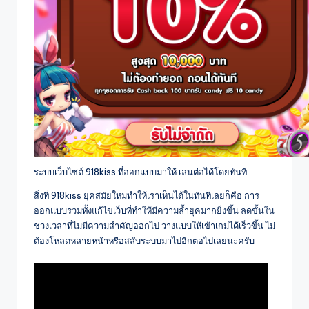
ระบบเว็บไซต์ 918kiss ที่ออกแบบมาให้ เล่นต่อได้โดยทันที
สิ่งที่ 918kiss ยุคสมัยใหม่ทำให้เราเห็นได้ในทันทีเลยก็คือ การ
ออกแบบรวมทั้งแก้ไขเว็บที่ทำให้มีความล้ำยุคมากยิ่งขึ้น ลดขั้นใน
ช่วงเวลาที่ไม่มีความสำคัญออกไป วางแบบให้เข้าเกมได้เร็วขึ้น ไม่
ต้องโหลดหลายหน้าหรือสลับระบบมาไปอีกต่อไปเลยนะครับ