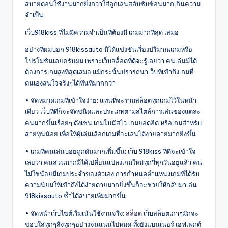
สบายตอนใช้งานมากยิ่งกว่าใส่ลูกเล่นสลับซับซ้อนมากเกินความ
จำเป็น
เว็บ918kiss ที่ไม่มีความจำเป็นที่ต้องมี เกมมากที่สุด เสมอ
อย่างที่ผมบอก 918kissauto มิได้แข่งขันเรื่องปริมาณเกมหรือ
โปรโมชันเลยครับผม เพราะเว็บสล็อตที่ดีจะรู้เลยว่า คนเล่นมิได้
ต้องการเกมสูงที่สุดเสมอ แม้กระนั้นปรารถนาเว็บที่เข้าถึงเกมที่
ตนเองสนใจจริงๆได้ทันทีมากกว่า
• จัดหมวดเกมที่เข้าใจง่าย: แทนที่จะรวมสล็อตทุกเกมไว้ในหน้า
เดียว เว็บที่ดีก็จะจัดชนิดและประเภทตามสไตล์การเล่นของแต่ละ
คนมากขึ้นเรื่อยๆ ดังเช่น เกมโบนัสไว เกมยอดฮิต หรือเกมสำหรับ
สายทุนน้อย เพื่อให้ผู้เล่นเลือกเกมที่จะเล่นได้ง่ายดายมากยิ่งขึ้น
• เกมที่คนเล่นบ่อยถูกดันมากเพิ่มขึ้น: เว็บ 918kiss ที่ดีจะเข้าใจ
เลยว่า คนส่วนมากมิได้เปลี่ยนแปลงเกมใหม่ทุกวี่ทุกวันอยู่แล้ว คน
ไม่ใช่น้อยมีเกมประจำของตัวเอง การกำหนดตำแหน่งเกมที่ได้รับ
ความนิยมให้เข้าถึงได้ง่ายดายมากยิ่งขึ้นก็จะช่วยให้กลับมาเล่น
918kissauto ซ้ำได้สบายเพิ่มมากขึ้น
• จัดหน้าเว็บไซต์เริ่มเน้นใช้งานจริง:
สล็อต
เว็บสล็อตเก่าๆมักจะ
ชอบใส่ทุกๆสิ่งทุกๆอย่างจนแน่นไปหมด ทั้งยังแบนเนอร์ เอฟเฟกต์