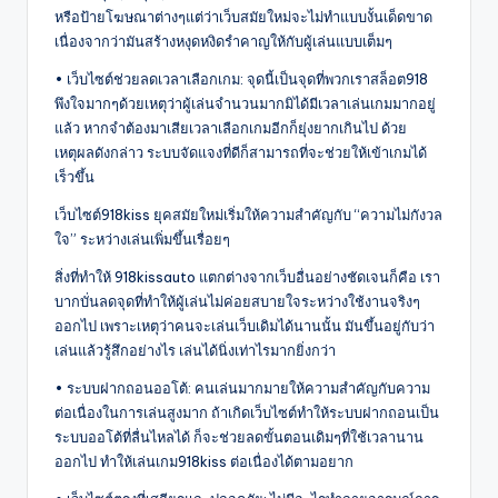
หรือป้ายโฆษณาต่างๆแต่ว่าเว็บสมัยใหม่จะไม่ทำแบบงั้นเด็ดขาด
เนื่องจากว่ามันสร้างหงุดหงิดรำคาญให้กับผู้เล่นแบบเต็มๆ
• เว็บไซต์ช่วยลดเวลาเลือกเกม: จุดนี้เป็นจุดที่พวกเราสล็อต918
พึงใจมากๆด้วยเหตุว่าผู้เล่นจำนวนมากมิได้มีเวลาเล่นเกมมากอยู่
แล้ว หากจำต้องมาเสียเวลาเลือกเกมอีกก็ยุ่งยากเกินไป ด้วย
เหตุผลดังกล่าว ระบบจัดแจงที่ดีก็สามารถที่จะช่วยให้เข้าเกมได้
เร็วขึ้น
เว็บไซต์918kiss ยุคสมัยใหม่เริ่มให้ความสำคัญกับ “ความไม่กังวล
ใจ” ระหว่างเล่นเพิ่มขึ้นเรื่อยๆ
สิ่งที่ทำให้ 918kissauto แตกต่างจากเว็บอื่นอย่างชัดเจนก็คือ เรา
บากบั่นลดจุดที่ทำให้ผู้เล่นไม่ค่อยสบายใจระหว่างใช้งานจริงๆ
ออกไป เพราะเหตุว่าคนจะเล่นเว็บเดิมได้นานนั้น มันขึ้นอยู่กับว่า
เล่นแล้วรู้สึกอย่างไร เล่นได้นิ่งเท่าไรมากยิ่งกว่า
• ระบบฝากถอนออโต้: คนเล่นมากมายให้ความสำคัญกับความ
ต่อเนื่องในการเล่นสูงมาก ถ้าเกิดเว็บไซต์ทำให้ระบบฝากถอนเป็น
ระบบออโต้ที่ลื่นไหลได้ ก็จะช่วยลดขั้นตอนเดิมๆที่ใช้เวลานาน
ออกไป ทำให้เล่นเกม918kiss ต่อเนื่องได้ตามอยาก