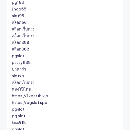
pg168
jinda55
slot99
สล็อต66
สล็อตเว็บตรง
สล็อตเว็บตรง
สล็อต888
สล็อต888
pgslot
pussy888
บาคาร่า
slotxo
สล็อตเว็บตรง
หนังโป๊ไทย
https://1xbetth.vip
https://pgslot.spa
pgslot
pg slot
kiss918
pgslot