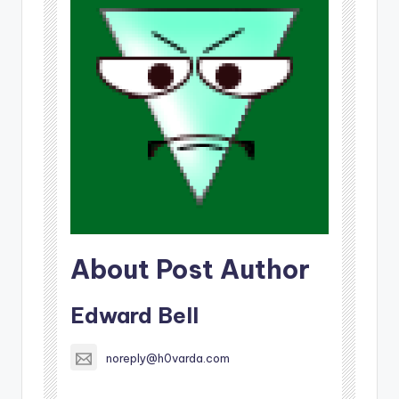
About Post Author
Edward Bell
noreply@h0varda.com