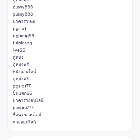
pussy888
pussy888
บาคาร่า168
pgslot
pgheng99
fullslotpg
live22
ดูหนัง
ดูหนังฟรี
หนังออนไลน์
ดูหนังฟรี
pgslot77
ปั่นแตก66
บาคาร่าออนไลน์
punpro777
ซื้อหวยออนไลน์
หวยออนไลน์