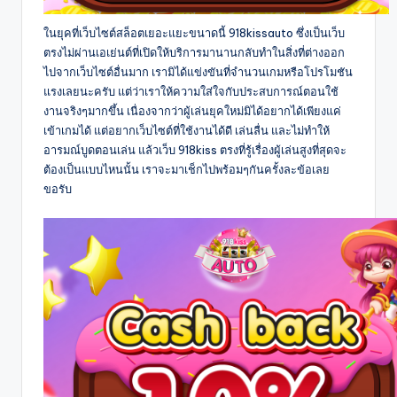
ในยุคที่เว็บไซต์สล็อตเยอะแยะขนาดนี้ 918kissauto ซึ่งเป็นเว็บ
ตรงไม่ผ่านเอเย่นต์ที่เปิดให้บริการมานานกลับทำในสิ่งที่ต่างออก
ไปจากเว็บไซต์อื่นมาก เรามิได้แข่งขันที่จำนวนเกมหรือโปรโมชัน
แรงเลยนะครับ แต่ว่าเราให้ความใส่ใจกับประสบการณ์ตอนใช้
งานจริงๆมากขึ้น เนื่องจากว่าผู้เล่นยุคใหม่มิได้อยากได้เพียงแค่
เข้าเกมได้ แต่อยากเว็บไซต์ที่ใช้งานได้ดี เล่นลื่น และไม่ทำให้
อารมณ์บูดตอนเล่น แล้วเว็บ 918kiss ตรงที่รู้เรื่องผู้เล่นสูงที่สุดจะ
ต้องเป็นแบบไหนนั้น เราจะมาเช็กไปพร้อมๆกันครั้งละข้อเลย
ขอรับ