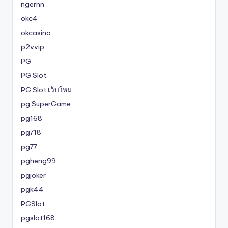
ngernn
okc4
okcasino
p2vvip
PG
PG Slot
PG Slot เว็บใหม่
pg SuperGame
pg168
pg718
pg77
pgheng99
pgjoker
pgk44
PGSlot
pgslot168