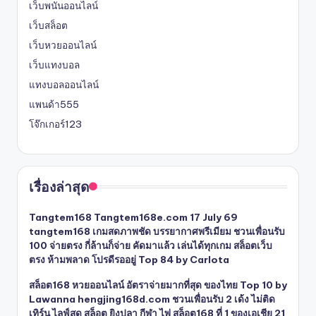
เว็บพนันออนไลน์
เว็บสล็อต
เว็บหวยออนไลน์
เว็บแทงบอล
แทงบอลออนไลน์
แพนด้า555
โจ๊กเกอร์123
เรื่องล่าสุด
Tangtem168 Tangtem168e.com 17 July 69
tangtem168 เกมสดภาพชัด บรรยากาศพรีเมียม ชวนเพื่อนรับ
100 จ่ายตรง กี่ล้านก็จ่าย คัดมาแล้ว เล่นได้ทุกเกม สล็อตเว็บ
ตรง ห้ามพลาด โปรดีรออยู่ Top 84 by Carlota
สล็อต168 หวยออนไลน์ อัตราจ่ายมากที่สุด ของไทย Top 10 by
Lawanna hengjing168d.com ชวนเพื่อนรับ 2 เด้ง ไม่ติด
เทิร์น ไลฟ์สด สล็อต ยิงปลา กีฬา ไพ่ สล็อต168 ที่ 1 ของเอเชีย 21