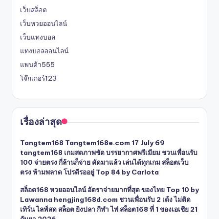
เว็บสล็อต
เว็บหวยออนไลน์
เว็บแทงบอล
แทงบอลออนไลน์
แพนด้า555
โจ๊กเกอร์123
เรื่องล่าสุด
Tangtem168 Tangtem168e.com 17 July 69
tangtem168 เกมสดภาพชัด บรรยากาศพรีเมียม ชวนเพื่อนรับ
100 จ่ายตรง กี่ล้านก็จ่าย คัดมาแล้ว เล่นได้ทุกเกม สล็อตเว็บ
ตรง ห้ามพลาด โปรดีรออยู่ Top 84 by Carlota
สล็อต168 หวยออนไลน์ อัตราจ่ายมากที่สุด ของไทย Top 10 by
Lawanna hengjing168d.com ชวนเพื่อนรับ 2 เด้ง ไม่ติด
เทิร์น ไลฟ์สด สล็อต ยิงปลา กีฬา ไพ่ สล็อต168 ที่ 1 ของเอเชีย 21
กันยา 2026