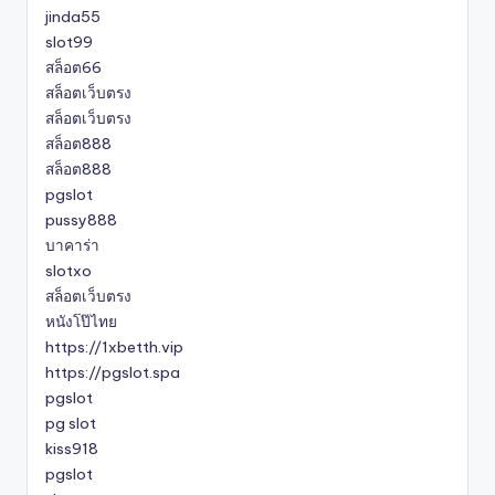
jinda55
slot99
สล็อต66
สล็อตเว็บตรง
สล็อตเว็บตรง
สล็อต888
สล็อต888
pgslot
pussy888
บาคาร่า
slotxo
สล็อตเว็บตรง
หนังโป๊ไทย
https://1xbetth.vip
https://pgslot.spa
pgslot
pg slot
kiss918
pgslot