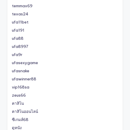
temmax69
texas24
ufa11bet
ufa191
ufa88
ufa8997
ufa9r
ufasexygame
ufasnake
ufawinner88
vip168sa
zeus66
คาสิโน
คาสิโนออนไลน์
ซีเกมส์68
ดูหนัง