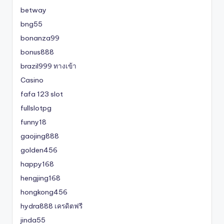
betway
bng55
bonanza99
bonus888
brazil999 ทางเข้า
Casino
fafa 123 slot
fullslotpg
funny18
gaojing888
golden456
happy168
hengjing168
hongkong456
hydra888 เครดิตฟรี
jinda55