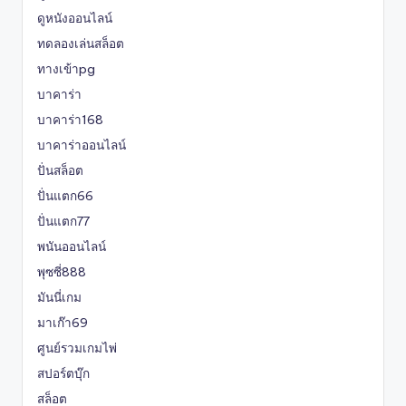
ดูหนังออนไลน์
ทดลองเล่นสล็อต
ทางเข้าpg
บาคาร่า
บาคาร่า168
บาคาร่าออนไลน์
ปั่นสล็อต
ปั่นแตก66
ปั่นแตก77
พนันออนไลน์
พุซซี่888
มันนี่เกม
มาเก๊า69
ศูนย์รวมเกมไพ่
สปอร์ตบุ๊ก
สล็อต