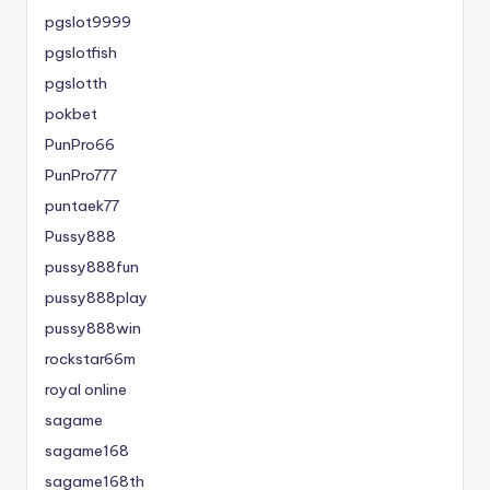
pgslot9999
pgslotfish
pgslotth
pokbet
PunPro66
PunPro777
puntaek77
Pussy888
pussy888fun
pussy888play
pussy888win
rockstar66m
royal online
sagame
sagame168
sagame168th