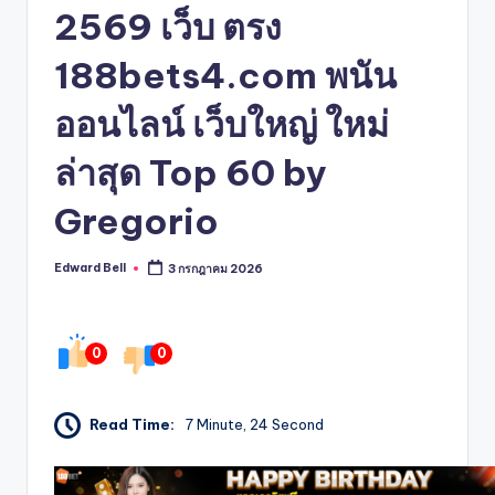
2569 เว็บ ตรง
188bets4.com พนัน
ออนไลน์ เว็บใหญ่ ใหม่
ล่าสุด Top 60 by
Gregorio
Edward Bell
3 กรกฎาคม 2026
Posted
by
0
0
Read Time:
7 Minute, 24 Second