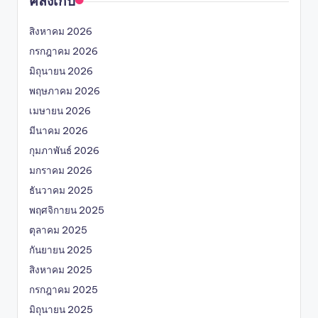
คลังเก็บ
สิงหาคม 2026
กรกฎาคม 2026
มิถุนายน 2026
พฤษภาคม 2026
เมษายน 2026
มีนาคม 2026
กุมภาพันธ์ 2026
มกราคม 2026
ธันวาคม 2025
พฤศจิกายน 2025
ตุลาคม 2025
กันยายน 2025
สิงหาคม 2025
กรกฎาคม 2025
มิถุนายน 2025