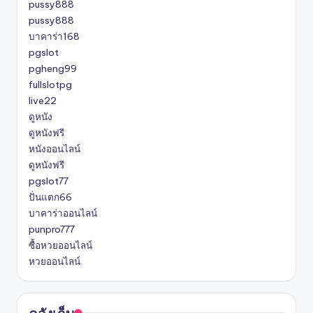
pussy888
pussy888
บาคาร่า168
pgslot
pgheng99
fullslotpg
live22
ดูหนัง
ดูหนังฟรี
หนังออนไลน์
ดูหนังฟรี
pgslot77
ปั่นแตก66
บาคาร่าออนไลน์
punpro777
ซื้อหวยออนไลน์
หวยออนไลน์