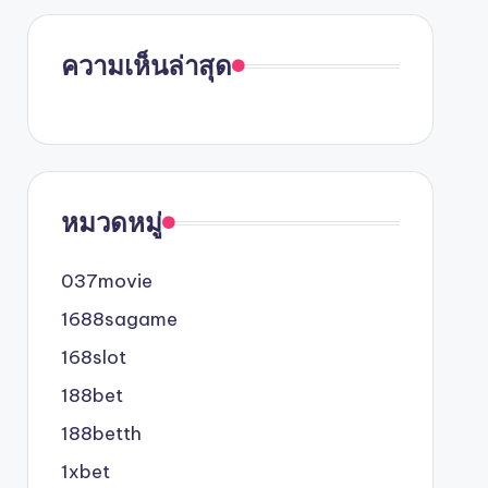
ความเห็นล่าสุด
หมวดหมู่
037movie
1688sagame
168slot
188bet
188betth
1xbet