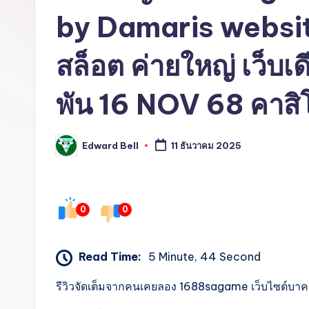
by Damaris websit
สล็อต ค่ายใหญ่ เว็บเ
พัน 16 NOV 68 คาสิ
Edward Bell
11 ธันวาคม 2025
Posted
by
0
0
Read Time:
5 Minute, 44 Second
รีวิวจัดเต็มจากคนเคยลอง 1688sagame เว็บไซต์บาคาร่า