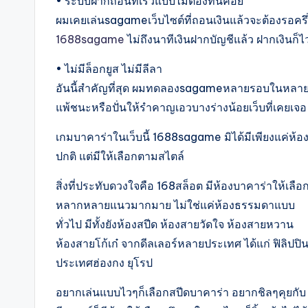
• ระบบฝากถอนที่เร็วแบบไม่ต้องทนคอย
ผมเคยเล่นsagameเว็บไซต์ที่ถอนเงินแล้วจะต้องรอครึ่
1688sagame
ไม่ถึงนาทีเงินฝากบัญชีแล้ว ฝากเงินก็ไว
• ไม่มีล็อกยูส ไม่มีลีลา
อันนี้สำคัญที่สุด ผมทดลองsagameหลายรอบในหลายช่ว
แพ้ชนะหรือปั่นให้รำคาญเอวบางร่างน้อยเว็บที่เคยเจอ
เกมบาคาร่าในเว็บนี้ 1688sagame มิได้มีเพียงแค่ห้อ
ปกติ แต่มีให้เลือกตามสไตล์
สิ่งที่ประทับดวงใจคือ 168สล็อต มีห้องบาคาร่าให้เลือ
หลากหลายแนวมากมาย ไม่ใช่แค่ห้องธรรมดาแบบ
ทั่วไป มีทั้งยังห้องสปีด ห้องสายวัดใจ ห้องสายหวาน
ห้องสายโก้เก๋ จากดีลเลอร์หลายประเทศ ได้แก่ ฟิลิปปิน
ประเทศฮ่องกง ยุโรป
อยากเล่นแบบไวๆก็เลือกสปีดบาคาร่า อยากชิลๆคุยกับ