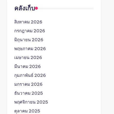
คลังเก็บ
สิงหาคม 2026
กรกฎาคม 2026
มิถุนายน 2026
พฤษภาคม 2026
เมษายน 2026
มีนาคม 2026
กุมภาพันธ์ 2026
มกราคม 2026
ธันวาคม 2025
พฤศจิกายน 2025
ตุลาคม 2025