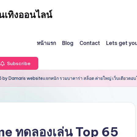
นเทิงออนไลน์
หน้าแรก
Blog
Contact
Lets get you
Subscribe
by Damaris websiteแจกหนัก รวมบาคาร่า สล็อต ค่ายใหญ่ เว็บเดียวตอบ
me ทดลองเล่น Top 65