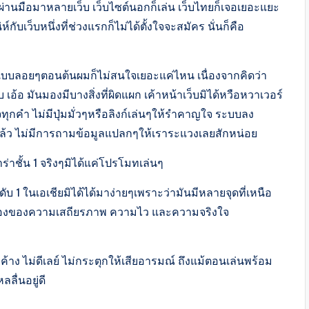
ผ่านมือมาหลายเว็บ เว็บไซต์นอกก็เล่น เว็บไทยก็เจอเยอะแยะ
์กับเว็บหนึ่งที่ช่วงแรกก็ไม่ได้ตั้งใจจะสมัคร นั่นก็คือ
มาแบบลอยๆตอนต้นผมก็ไม่สนใจเยอะแค่ไหน เนื่องจากคิดว่า
เอ้อ มันมองมีบางสิ่งที่ผิดแผก เค้าหน้าเว็บมิได้หวือหวาเวอร์
ทุกคำ ไม่มีปุ่มมั่วๆหรือลิงก์เล่นๆให้รำคาญใจ ระบบลง
ด้แล้ว ไม่มีการถามข้อมูลแปลกๆให้เราระแวงเลยสักหน่อย
าชั้น 1 จริงๆมิได้แค่โปรโมทเล่นๆ
ับ 1 ในเอเชียมิได้ได้มาง่ายๆเพราะว่ามันมีหลายจุดที่เหนือ
นเรื่องของความเสถียรภาพ ความไว และความจริงใจ
ค้าง ไม่ดีเลย์ ไม่กระตุกให้เสียอารมณ์ ถึงแม้ตอนเล่นพร้อม
ื่นอยู่ดี