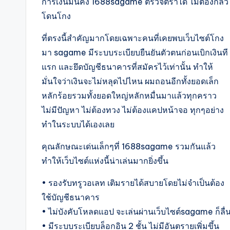
การเงินมั่นคง 1688sagame ตรวจตราได้ ไม่ต้องกลัว
โดนโกง
ที่ตรงนี้สำคัญมากโดยเฉพาะคนที่เคยพบเว็บไซต์โกง
มา sagame มีระบบระเบียบยืนยันตัวตนก่อนเบิกเงินที
แรก และยึดบัญชีธนาคารที่สมัครไว้เท่านั้น ทำให้
มั่นใจว่าเงินจะไม่หลุดไปไหน ผมถอนอีกทั้งยอดเล็ก
หลักร้อยรวมทั้งยอดใหญ่หลักหมื่นมาแล้วทุกคราว
ไม่มีปัญหา ไม่ต้องทวง ไม่ต้องแคปหน้าจอ ทุกๆอย่าง
ทำในระบบได้เองเลย
คุณลักษณะเด่นเล็กๆที่ 1688sagame รวมกันแล้ว
ทำให้เว็บไซต์แห่งนี้น่าเล่นมากยิ่งขึ้น
• รองรับทรูวอเลท เติมรายได้สบายโดยไม่จำเป็นต้อง
ใช้บัญชีธนาคาร
• ไม่บังคับโหลดแอป จะเล่นผ่านเว็บไซต์sagame ก็ลื่น
• มีระบบระเบียบล็อกอิน 2 ชั้น ไม่มีอันตรายเพิ่มขึ้น