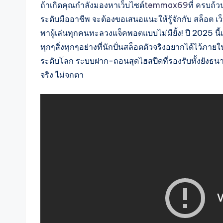
ถ้าเกิดคุณกำลังมองหาเว็บไซต์
temmax69
ที่ ครบถ้ว
ระดับมืออาชีพ จะต้องขอเสนอแนะให้รู้จักกับ สล็อต เ
พาผู้เล่นทุกคนทะลวงแจ็คพอตแบบไม่มียั้ง! ปี 2025 นี้เ
ทุกๆสิ่งทุกๆอย่างที่นักปั่นสล็อตตัวจริงอยากได้ไว้ภา
ระดับโลก ระบบฝาก-ถอนสุดไฮสปีดที่รองรับทั้งยังธนา
จริง ไม่จกตา