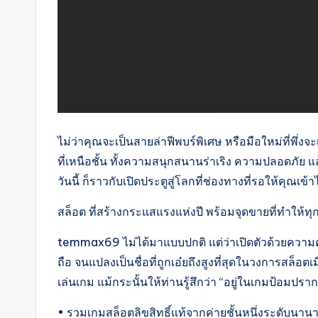
ไม่ว่าคุณจะเป็นสายล่าฟีพบร์พิเศษ หรือมือใหม่ที่พึ
ที่เหนือชั้น ทั้งความสนุกสนานร่าเริง ความปลอดภัย แล
วันนี้ ก็ราวกับเปิดประตูสู่โลกที่ช่องทางที่รอให้คุณเข้า
สล็อต ที่สร้างกระแสแรงแห่งปี พร้อมจุดขายที่ทำให้ทุ
temmax69 ไม่ได้มาแบบปกติ แต่ว่าเปิดตัวด้วยความคร
ถือ จนแปลงเป็นชื่อที่ถูกเอ๋ยถึงสูงที่สุดในวงการสล็
เล่นเกม แม้กระนั้นให้ท่านรู้สึกว่า “อยู่ในเกมป้อมป
• รวมเกมสล็อตลิขสิทธิ์แท้จากค่ายชั้นหนึ่งระดับนาน