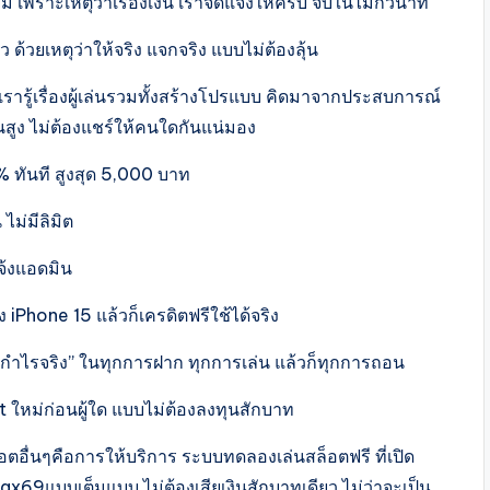
ม เพราะเหตุว่าเรื่องเงิน เราจัดแจงให้ครบ จบในไม่กี่วินาที
 ด้วยเหตุว่าให้จริง แจกจริง แบบไม่ต้องลุ้น
ารู้เรื่องผู้เล่นรวมทั้งสร้างโปรแบบ คิดมาจากประสบการณ์
นสูง ไม่ต้องแชร์ให้คนใดกันแน่มอง
 ทันที สูงสุด 5,000 บาท
 ไม่มีลิมิต
แจ้งแอดมิน
iPhone 15 แล้วก็เครดิตฟรีใช้ได้จริง
้กำไรจริง” ในทุกการฝาก ทุกการเล่น แล้วก็ทุกการถอน
 ใหม่ก่อนผู้ใด แบบไม่ต้องลงทุนสักบาท
็อตอื่นๆคือการให้บริการ ระบบทดลองเล่นสล็อตฟรี ที่เปิด
x69แบบเต็มแบบ ไม่ต้องเสียเงินสักบาทเดียว ไม่ว่าจะเป็น