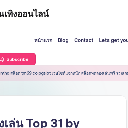
นเทิงออนไลน์
หน้าแรก
Blog
Contact
Lets get you
Subscribe
antha สล็อต tm69.co pgslot เวปไซต์แจกหนัก สล็อตทดลองเล่นฟรี รวมเก
งเล่น Top 31 by