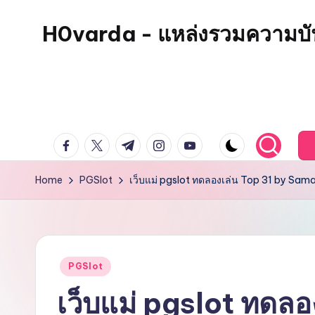
H0varda - แหล่งรวมความบั
Skip
to
content
facebook.com
twitter.com
t.me
instagram.com
youtube.com
Home
PGSlot
เว็บแม่ pgslot ทดลองเล่น Top 31 by Sam
Posted
PGSlot
in
เว็บแม่ pgslot ทดลอ