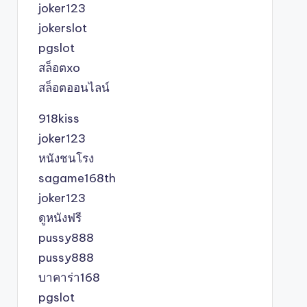
joker123
jokerslot
pgslot
สล็อตxo
สล็อตออนไลน์
918kiss
joker123
หนังชนโรง
sagame168th
joker123
ดูหนังฟรี
pussy888
pussy888
บาคาร่า168
pgslot