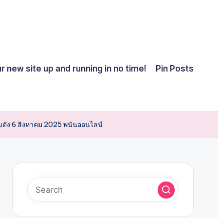
r new site up and running in no time!
Pin Posts
มดัง 6 สิงหาคม 2025 พนันออนไลน์