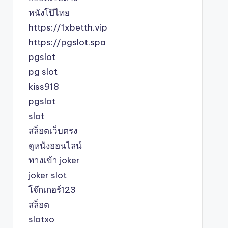
หนังโป๊ไทย
https://1xbetth.vip
https://pgslot.spa
pgslot
pg slot
kiss918
pgslot
slot
สล็อตเว็บตรง
ดูหนังออนไลน์
ทางเข้า joker
joker slot
โจ๊กเกอร์123
สล็อต
slotxo