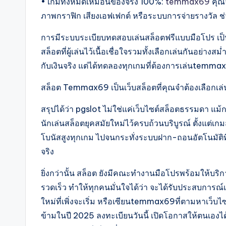
• เกมทั้งหมดเหมือนของจริง 100%:
temmax69
คุณจ
ภาพกราฟิก เสียงเอฟเฟกต์ หรือระบบการจ่ายรางวัล ช่ว
การมีระบบระเบียบทดสอบเล่นสล็อตฟรีแบบมือโปร เป็นอ
สล็อตที่ผู้เล่นไว้เนื้อเชื่อใจรวมทั้งเลือกเล่นกันอย่างส
กับเงินจริง แต่ได้ทดลองทุกเกมที่ต้องการเล่นtemm
สล็อต Temmax69 เป็นเว็บสล็อตที่คุณจำต้องเลือกเล
สรุปได้ว่า pgslot ไม่ใช่แค่เว็บไซต์สล็อตธรรมดา 
นักเล่นสล็อตยุคสมัยใหม่ไว้ครบถ้วนบริบูรณ์ ตั้งแต่เก
โบนัสสูงทุกเกม ไปจนกระทั่งระบบฝาก-ถอนอัตโนมัติที่
จริง
ยิ่งกว่านั้น สล็อต ยังมีคณะทำงานมือโปรพร้อมให้บริ
รวดเร็ว ทำให้ทุกคนมั่นใจได้ว่า จะได้รับประสบการณ์เล
ใหม่ที่เพิ่งจะเริ่ม หรือเซียนtemmax69ที่ตามหาเว็บ
ข้ามในปี 2025 ลงทะเบียนวันนี้ เปิดโอกาสให้ตนเองได้