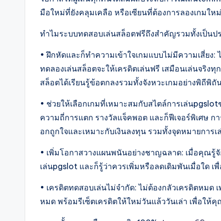
มือใหม่ที่ยังคลุมเคลือ หรือเซียนที่ต้องการลองเกมใหม
ทำไมระบบทดสอบเล่นสล็อตฟรีถึงสำคัญรวมทั้งเป็นประ
• ฝึกหัดและก็ทำความเข้าใจเกมแบบไม่มีความเสี่ยง: ไม่
ทดลองเล่นสล็อตจะให้เครดิตเล่นฟรี เสมือนเล่นจริงทุกสิ่
สล็อตได้เรียนรู้ข้อตกลงรวมทั้งจังหวะเกมอย่างพิถีพิถั
• ช่วยให้เลือกเกมที่เหมาะสมกับสไตล์การเล่นpgslot
ความถี่การแตก รางวัลแจ็คพอต และก็ฟีเจอร์พิเศษ ก
อกถูกใจและเหมาะกับเงินลงทุน รวมทั้งจุดหมายการเล่
• เพิ่มโอกาสวางแผนพนันอย่างชาญฉลาด: เมื่อคุณรู้จ
เล่นpgslot และก็รู้ว่าควรเพิ่มหรือลดเดิมพันเมื่อใด เ
• เครดิตทดสอบเล่นไม่จำกัด: ไม่ต้องกลัวเครดิตหมด 
หมด พร้อมรีเซ็ตเครดิตให้ใหม่วันแล้ววันเล่า เพื่อให