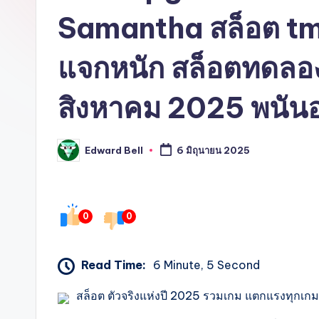
Samantha สล็อต tm
แจกหนัก สล็อตทดลอง
สิงหาคม 2025 พนัน
Edward Bell
6 มิถุนายน 2025
Posted
by
0
0
Read Time:
6 Minute, 5 Second
สล็อต ตัวจริงแห่งปี 2025 รวมเกม แตกแรงทุกเก