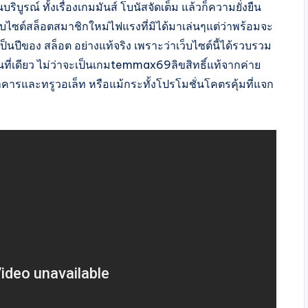
นบริบูรณ์ ทั้งเรื่องเกมมันส์ โบนัสจัดเต็ม แล้วก็ความยั่งยืน
ว็บไซต์สล็อตสมาชิกใหม่ไฟแรงที่มิได้มาเล่นๆแต่ว่าพร้อมจะ
ป็นปีของ สล็อต อย่างแท้จริง เพราะว่าเว็บไซต์นี้ได้รวบรวม
ยในที่เดียว ไม่ว่าจะเป็นเกมtemmax69ลิขสิทธิ์แท้จากค่าย
คารและทรูวอเล็ท หรือแม้กระทั้งโปรโมชั่นโคตรคุ้มที่แจก