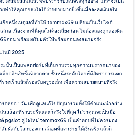
ะได้สัมผัสเกมและฟีพบร์ราวกับเล่นจริงทุกอย่าง ไม่ว่าจะเป็น
ยทำให้คุณตกลงใจได้ง่ายดายมากยิ่งขึ้นเมื่อจะลงเงินจริง
ีกหนึ่งเหตุผลที่ทำให้ temmax69 เปลี่ยนเป็นเว็บไซต์
ม่ำเสมอ เนื่องจากที่นี่คุณไม่ต้องเสี่ยงก่อน ไม่ต้องลองถูกลองผิด
ax69ก่อน พร้อมเตรียมตัวให้พร้อมก่อนลงสนามจริง
่นในปี 2025
แม้กระนั้นเป็นแพลตฟอร์มที่เก็บรวบรวมทุกความปรารถนาของ
มสล็อตลิขสิทธิ์แท้จากค่ายชั้นหนึ่งระดับโลกที่มีอัตราการแตก
รวดเร็วแล้วก็รองรับทรูวอเล็ท เพื่อความสบายสบายที่จริง
การตลอด 1 วัน เพื่อดูแลแก้ไขปัญหารวมทั้งให้คำแนะนำอย่าง
่นสล็อตที่ราบระรื่นและก็ตรึงใจที่สุด ไม่ว่าคุณจะเป็นมือ
ไซต์ pgslot คู่ใจใหม่ temmax69 เป็นคำตอบที่ไม่ควรมอง
สัมผัสกับโลกของเกมสล็อตที่แตกง่าย ได้เงินจริง แล้วก็