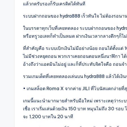
แล้วกดรับรองก็รับเครดิตได้ทันที
ระบบฝากถอนของ hydra888 เร็วทันใจ ไม่ต้องรอนาน
ในบรรดาทุกเว็บที่เคยทดลอง ระบบฝากถอนของ hydra88
หรือทรูวอเลทก็ทำเป็นหมด ฝากเงินเวลากลางดึกๆก็ไม่มี
ที่สำคัญคือ ระบบเบิกเงินไม่มีอย่างน้อย ถอนได้ตั้งแ
ไม่มีช่วงหยุดถอน พวกเราเคยถอนตอนหนึ่งนาฬิกา ได้เง
อ้างถึงว่าแอดมินไม่อยู่ และก็ที่ประทับจิตใจคือ ถอนจำน
รวมเกมเด็ดที่เคยทดลองเล่นบน hydra888 แล้วได้เงินจร
• เกมสล็อต Roma X จากค่าย JILI ที่โบนัสแตกง่ายที่ส
เกมนี้แนะนำมากมายสำหรับมือใหม่ เพราะเหตุว่าระบบก
เชื่อ เราเริ่มเล่นด้วยเงิน 150 บาท หมุนไม่ถึง 30 
จะ 1,200 บาทใน 20 นาที