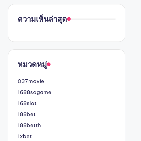
ความเห็นล่าสุด
หมวดหมู่
037movie
1688sagame
168slot
188bet
188betth
1xbet