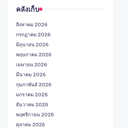
คลังเก็บ
สิงหาคม 2026
กรกฎาคม 2026
มิถุนายน 2026
พฤษภาคม 2026
เมษายน 2026
มีนาคม 2026
กุมภาพันธ์ 2026
มกราคม 2026
ธันวาคม 2025
พฤศจิกายน 2025
ตุลาคม 2025