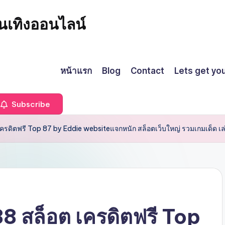
นเทิงออนไลน์
หน้าแรก
Blog
Contact
Lets get you
Subscribe
เครดิตฟรี Top 87 by Eddie websiteแจกหนัก สล็อตเว็บใหญ่ รวมเกมเด็ด เล่
88 สล็อต เครดิตฟรี Top