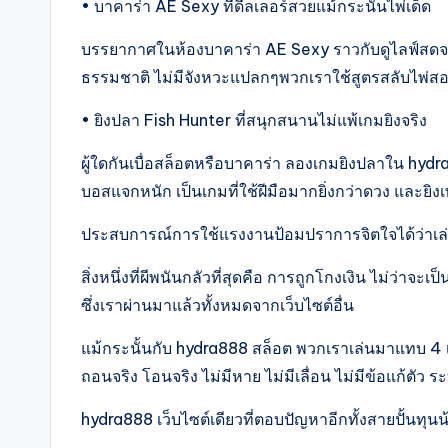
• บาคาร่า AE Sexy ที่ดีลเลอร์สวยแม้กระนั้นไพ่เด็ด
บรรยากาศในห้องบาคาร่า AE Sexy ราวกับดูไลฟ์สดจาก
ธรรมชาติ ไม่มีจังหวะแปลกๆพวกเราใช้สูตรสลับไพ่สอง
• ยิงปลา Fish Hunter ที่สนุกสนานไม่แพ้เกมยิงจริง
ผู้ใดกันเบื่อสล็อตหรือบาคาร่า ลองเกมยิงปลาใน hyd
บอสแจกหนัก เป็นเกมที่ใช้ฝีมือมากยิ่งกว่าดวง และยิง
ประสบการณ์การใช้แรงงานป้อมปราการจิตใจได้ว่าเล่นก
สิ่งหนึ่งที่ผีพนันกลัวที่สุดคือ การถูกโกงเงิน ไม่ว่าจ
ซึ่งเราผ่านมาแล้วทั้งหมดจากเว็บไซต์อื่น
แม้กระนั้นกับ hydra888 สล็อต พวกเราเล่นมาแทบ 4 เ
ถอนจริง โอนจริง ไม่มีหาย ไม่มีเลื่อน ไม่มีข้อแก้ตัว 
hydra888 เว็บไซต์เดียวที่ตอบปัญหาอีกทั้งสายปั้นทุน