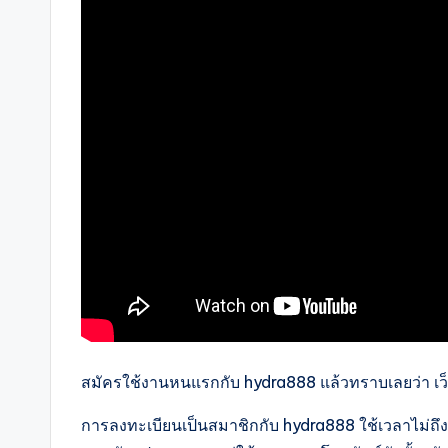
สมัครใช้งานหนแรกกับ hydra888 แล้วทราบเลยว่า เว
การลงทะเบียนเป็นสมาชิกกับ hydra888 ใช้เวลาไม่ถึง 