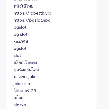
หนังโป๊ไทย
https://1xbetth.vip
https://pgslot.spa
pgslot
pg slot
kiss918
pgslot
slot
สล็อตเว็บตรง
ดูหนังออนไลน์
ทางเข้า joker
joker slot
โจ๊กเกอร์123
สล็อต
slotxo