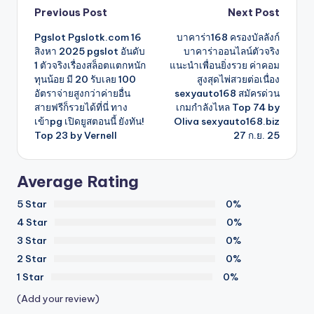
Post
Previous Post
Next Post
Pgslot Pgslotk.com 16
บาคาร่า168 ครองบัลลังก์
navigation
สิงหา 2025 pgslot อันดับ
บาคาร่าออนไลน์ตัวจริง
1 ตัวจริงเรื่องสล็อตแตกหนัก
แนะนำเพื่อนยิ่งรวย ค่าคอม
ทุนน้อย มี 20 รับเลย 100
สูงสุดไพ่สวยต่อเนื่อง
อัตราจ่ายสูงกว่าค่ายอื่น
sexyauto168 สมัครด่วน
สายฟรีก็รวยได้ที่นี่ ทาง
เกมกำลังไหล Top 74 by
เข้าpg เปิดยูสตอนนี้ ยังทัน!
Oliva sexyauto168.biz
Top 23 by Vernell
27 ก.ย. 25
Average Rating
5 Star
0%
4 Star
0%
3 Star
0%
2 Star
0%
1 Star
0%
(Add your review)