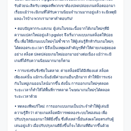
รับด้วยน่ะสิครับ เหตุผลที่พวกเขาต้องปลดปล่อยเกมสล็อตออกมา
เรื่อยแม้ว่าจะมีเกมที่ได้รับความนิยมจำนวนมากอยู่แล้ว จะมีเหตุมี
ผลอะไรบ้าง พวกเรามาหาคำตอบกัน!
• ตอบปัญหากระแสเกม: ผู้เล่นในขณะนี้อยากได้เกมใหม่ๆที่มี
ความแปลกใหม่อยู่แล้ว pgslot จึงเริ่มวางแบบเกมสล็อตให้บ่อย
ขึ้น เพื่อให้มีเกมแบบใหม่ๆไม่ซ้ำซาก ให้ผู้เล่นรู้สึกท้ากับเกมใหม่ๆ
ได้ตลอดระยะเวลา นี่จึงเป็นเหตุผลสำคัญๆที่ทำให้ค่ายเกมสุดยอด
อย่าง สล็อต ปลดปล่อยเกมใหม่ออกมาอย่างต่อเนื่อง แม้ว่าจะมี
เกมที่ได้รับความนิยมมากมายก็ตาม
• การแข่งขันชิงชัยในตลาด: ค่ายสล็อตมิได้มีเพียงแค่ สล็อต
เพียงแค่นั้น แม้กระนั้นยังมีค่ายเกมอื่นๆอีกมาก ทำให้มีการแข่ง
กันในหมู่เกมออนไลน์มากขึ้น ดังนั้น การออกเกมใหม่ๆตลอด
ระยะเวลาก็ทำให้ได้พื้นที่การตลาด โฆษณาเกมใหม่ๆได้ตลอด
ระยะเวลาด้วย
• ทดลองฟีพบร์ใหม่: การออกแบบเกมเป็นประจำทำให้ผู้เล่นมี
ความรู้สึกว่า ค่ายเกมสล็อตมีการทดลองระบบใหม่เสมอ เพื่อ
ปรับปรุงเกมออกมาให้ดียิ่งขึ้น ซึ่งสิ่งเหล่านี้มันส่งผลโดยตรงกับผู้
เล่นอยู่แล้ว เมื่อปรับปรุงเกมดียิ่งขึ้นก็จะได้เกมที่ดีมากขึ้นด้วย