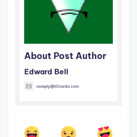
About Post Author
Edward Bell
noreply@h0varda.com