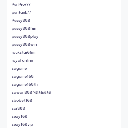
PunPro777
puntaek77
Pussy888
pussy888fun
pussy888play
pussy888win
rockstar66m
royal online
sagame
sagame168
sagame168th
sawan888 ทดลองเล่น
sbobet168
scr888
sexy168
sexy168vip