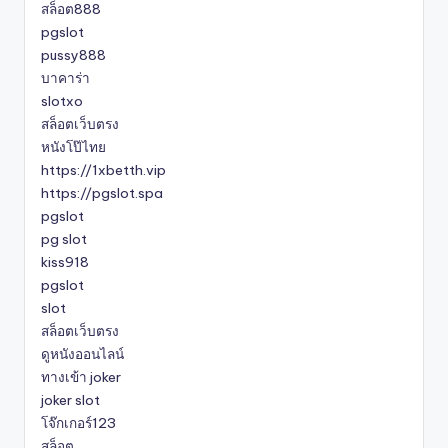
สล็อต888
pgslot
pussy888
บาคาร่า
slotxo
สล็อตเว็บตรง
หนังโป๊ไทย
https://1xbetth.vip
https://pgslot.spa
pgslot
pg slot
kiss918
pgslot
slot
สล็อตเว็บตรง
ดูหนังออนไลน์
ทางเข้า joker
joker slot
โจ๊กเกอร์123
สล็อต