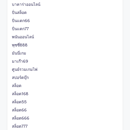
บาคาร่าออนไลน์
ปั่นสล็อต
ปั่นแตก66
ปั่นแตก77
พนันออนไลน์
พุซซี่888
มันนี่เกม
มาเก๊า69
ศูนย์รวมเกมไพ่
สปอร์ตบุ๊ก
สล็อต
สล็อต168
สล็อต55
สล็อต66
สล็อต666
สล็อต777