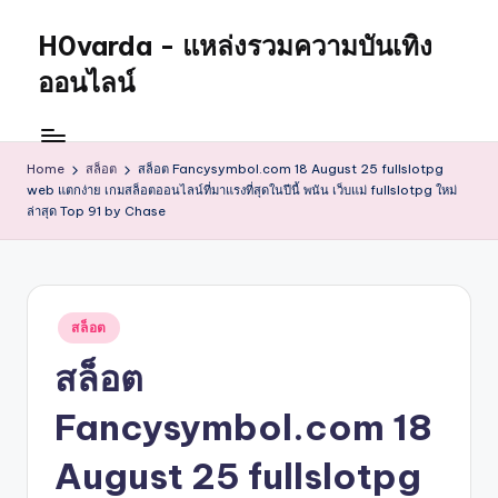
H0varda - แหล่งรวมความบันเทิง
Skip
to
ออนไลน์
content
Home
สล็อต
สล็อต Fancysymbol.com 18 August 25 fullslotpg
web แตกง่าย เกมสล็อตออนไลน์ที่มาแรงที่สุดในปีนี้ พนัน เว็บแม่ fullslotpg ใหม่
ล่าสุด Top 91 by Chase
Posted
สล็อต
in
สล็อต
Fancysymbol.com 18
August 25 fullslotpg