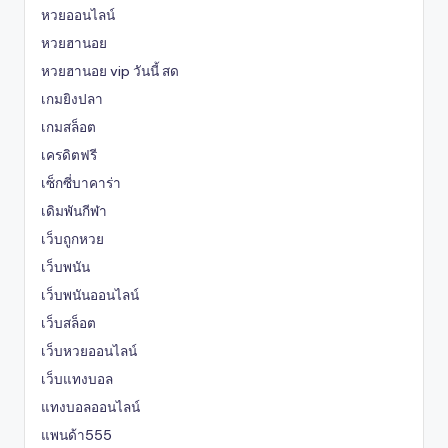
หวยออนไลน์
หวยฮานอย
หวยฮานอย vip วันนี้ สด
เกมยิงปลา
เกมสล็อต
เครดิตฟรี
เซ็กซี่บาคาร่า
เดิมพันกีฬา
เว็บถูกหวย
เว็บพนัน
เว็บพนันออนไลน์
เว็บสล็อต
เว็บหวยออนไลน์
เว็บแทงบอล
แทงบอลออนไลน์
แพนด้า555