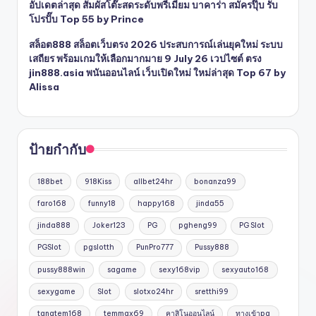
อัปเดตล่าสุด สัมผัสโต๊ะสดระดับพรีเมียม บาคาร่า สมัครปุ๊บ รับ
โปรปั๊บ Top 55 by Prince
สล็อต888 สล็อตเว็บตรง 2026 ประสบการณ์เล่นยุคใหม่ ระบบ
เสถียร พร้อมเกมให้เลือกมากมาย 9 July 26 เวปไซต์ ตรง
jin888.asia พนันออนไลน์ เว็บเปิดใหม่ ใหม่ล่าสุด Top 67 by
Alissa
ป้ายกำกับ
188bet
918Kiss
allbet24hr
bonanza99
faro168
funny18
happy168
jinda55
jinda888
Joker123
PG
pgheng99
PG Slot
PGSlot
pgslotth
PunPro777
Pussy888
pussy888win
sagame
sexy168vip
sexyauto168
sexygame
Slot
slotxo24hr
sretthi99
tangtem168
temmax69
คาสิโนออนไลน์
ทางเข้าpg