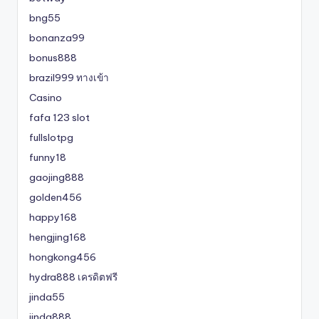
bng55
bonanza99
bonus888
brazil999 ทางเข้า
Casino
fafa 123 slot
fullslotpg
funny18
gaojing888
golden456
happy168
hengjing168
hongkong456
hydra888 เครดิตฟรี
jinda55
jinda888