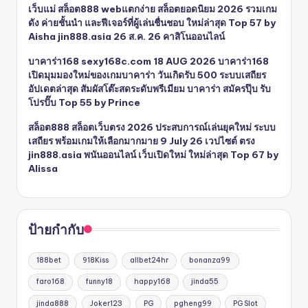
เว็บแม่ สล็อต888 webแตกง่าย สล็อตยอดนิยม 2026 รวมเกม
ดัง ค่ายชั้นนำ และฟีเจอร์ที่ผู้เล่นชื่นชอบ ใหม่ล่าสุด Top 57 by
Aisha jin888.asia 26 ส.ค. 26 คาสิโนออนไลน์
บาคาร่า168 sexy168c.com 18 AUG 2026 บาคาร่า168
เปิดมุมมองใหม่ของเกมบาคาร่า วันเกิดรับ 500 ระบบเสถียร
อัปเดตล่าสุด สัมผัสโต๊ะสดระดับพรีเมียม บาคาร่า สมัครปุ๊บ รับ
โปรปั๊บ Top 55 by Prince
สล็อต888 สล็อตเว็บตรง 2026 ประสบการณ์เล่นยุคใหม่ ระบบ
เสถียร พร้อมเกมให้เลือกมากมาย 9 July 26 เวปไซต์ ตรง
jin888.asia พนันออนไลน์ เว็บเปิดใหม่ ใหม่ล่าสุด Top 67 by
Alissa
ป้ายกำกับ
188bet
918Kiss
allbet24hr
bonanza99
faro168
funny18
happy168
jinda55
jinda888
Joker123
PG
pgheng99
PG Slot