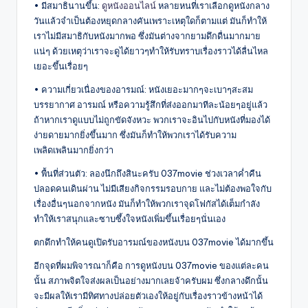
• มีสมาธินานขึ้น:
ดูหนังออนไลน์
หลายหนที่เราเลือกดูหนังกลาง
วันแล้วจำเป็นต้องหยุดกลางคันเพราะเหตุใดก็ตามแต่ มันก็ทำให้
เราไม่มีสมาธิกับหนังมากพอ ซึ่งมันต่างจากยามดึกดื่นมากมาย
แน่ๆ ด้วยเหตุว่าเราจะดูได้ยาวๆทำให้รับทราบเรื่องราวได้ลื่นไหล
เยอะขึ้นเรื่อยๆ
• ความเกี่ยวเนื่องของอารมณ์: หนังเยอะมากๆจะเบาๆสะสม
บรรยากาศ อารมณ์ หรือความรู้สึกที่ส่งออกมาทีละน้อยๆอยู่แล้ว
ถ้าหากเราดูแบบไม่ถูกขัดจังหวะ พวกเราจะอินไปกับหนังที่มองได้
ง่ายดายมากยิ่งขึ้นมาก ซึ่งมันก็ทำให้พวกเราได้รับความ
เพลิดเพลินมากยิ่งกว่า
• พื้นที่ส่วนตัว: ลองนึกถึงสินะครับ 037movie ช่วงเวลาค่ำคืน
ปลอดคนเดินผ่าน ไม่มีเสียงกิจกรรมรอบกาย และไม่ต้องพอใจกับ
เรื่องอื่นๆนอกจากหนัง มันก็ทำให้พวกเราจุดโฟกัสได้เต็มกำลัง
ทำให้เราสนุกและซาบซึ้งใจหนังเพิ่มขึ้นเรื่อยๆนั่นเอง
ตกดึกทำให้คนดูเปิดรับอารมณ์ของหนังบน 037movie ได้มากขึ้น
อีกจุดที่ผมพิจารณาก็คือ การดูหนังบน 037movie ของแต่ละคน
นั้น สภาพจิตใจส่งผลเป็นอย่างมากเลยจ้าครับผม ซึ่งกลางดึกนั้น
จะมีผลให้เรามีทิศทางปล่อยตัวเองให้อยู่กับเรื่องราวข้างหน้าได้