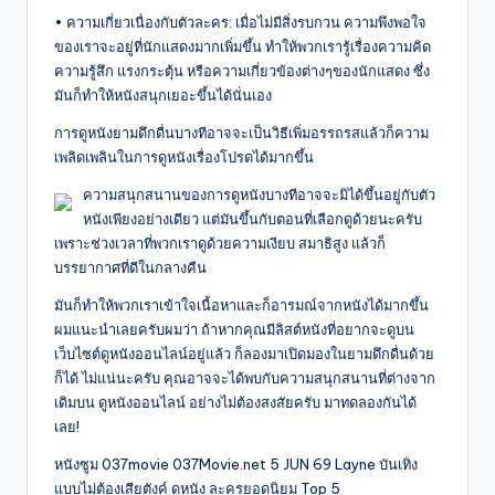
• ความเกี่ยวเนื่องกับตัวละคร: เมื่อไม่มีสิ่งรบกวน ความพึงพอใจ
ของเราจะอยู่ที่นักแสดงมากเพิ่มขึ้น ทำให้พวกเรารู้เรื่องความคิด
ความรู้สึก แรงกระตุ้น หรือความเกี่ยวข้องต่างๆของนักแสดง ซึ่ง
มันก็ทำให้หนังสนุกเยอะขึ้นได้นั่นเอง
การดูหนังยามดึกดื่นบางทีอาจจะเป็นวิธีเพิ่มอรรถรสแล้วก็ความ
เพลิดเพลินในการดูหนังเรื่องโปรดได้มากขึ้น
ความสนุกสนานของการดูหนังบางทีอาจจะมิได้ขึ้นอยู่กับตัว
หนังเพียงอย่างเดียว แต่มันขึ้นกับตอนที่เลือกดูด้วยนะครับ
เพราะช่วงเวลาที่พวกเราดูด้วยความเงียบ สมาธิสูง แล้วก็
บรรยากาศที่ดีในกลางคืน
มันก็ทำให้พวกเราเข้าใจเนื้อหาและก็อารมณ์จากหนังได้มากขึ้น
ผมแนะนำเลยครับผมว่า ถ้าหากคุณมีลิสต์หนังที่อยากจะดูบน
เว็บไซต์ดูหนังออนไลน์อยู่แล้ว ก็ลองมาเปิดมองในยามดึกดื่นด้วย
ก็ได้ ไม่แน่นะครับ คุณอาจจะได้พบกับความสนุกสนานที่ต่างจาก
เดิมบน ดูหนังออนไลน์ อย่างไม่ต้องสงสัยครับ มาทดลองกันได้
เลย!
หนังซูม 037movie 037Movie.net 5 JUN 69 Layne บันเทิง
แบบไม่ต้องเสียตังค์ ดูหนัง ละครยอดนิยม Top 5