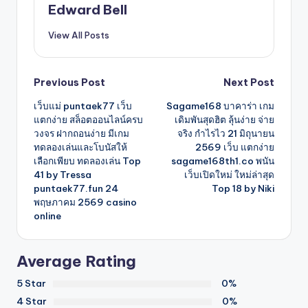
Edward Bell
View All Posts
Post
Previous Post
Next Post
เว็บแม่ puntaek77 เว็บ
Sagame168 บาคาร่า เกม
navigation
แตกง่าย สล็อตออนไลน์ครบ
เดิมพันสุดฮิต ลุ้นง่าย จ่าย
วงจร ฝากถอนง่าย มีเกม
จริง กำไรไว 21 มิถุนายน
ทดลองเล่นและโบนัสให้
2569 เว็บ แตกง่าย
เลือกเพียบ ทดลองเล่น Top
sagame168th1.co พนัน
41 by Tressa
เว็บเปิดใหม่ ใหม่ล่าสุด
puntaek77.fun 24
Top 18 by Niki
พฤษภาคม 2569 casino
online
Average Rating
5 Star
0%
4 Star
0%