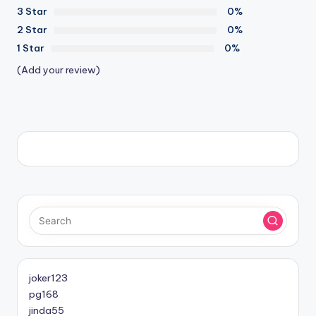
3 Star
0%
2 Star
0%
1 Star
0%
(Add your review)
joker123
pg168
jinda55