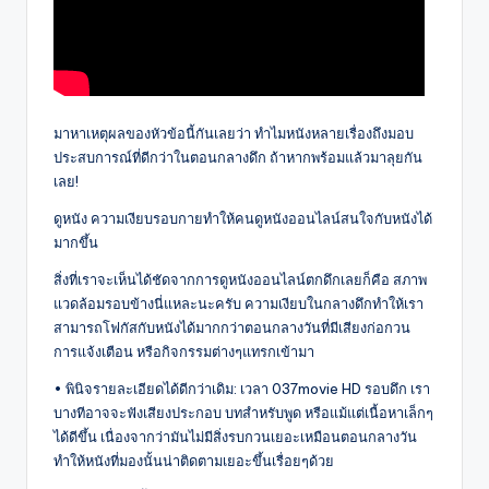
มาหาเหตุผลของหัวข้อนี้กันเลยว่า ทำไมหนังหลายเรื่องถึงมอบ
ประสบการณ์ที่ดีกว่าในตอนกลางดึก ถ้าหากพร้อมแล้วมาลุยกัน
เลย!
ดูหนัง ความเงียบรอบกายทำให้คนดูหนังออนไลน์สนใจกับหนังได้
มากขึ้น
สิ่งที่เราจะเห็นได้ชัดจากการดูหนังออนไลน์ตกดึกเลยก็คือ สภาพ
แวดล้อมรอบข้างนี่แหละนะครับ ความเงียบในกลางดึกทำให้เรา
สามารถโฟกัสกับหนังได้มากกว่าตอนกลางวันที่มีเสียงก่อกวน
การแจ้งเตือน หรือกิจกรรมต่างๆแทรกเข้ามา
• พินิจรายละเอียดได้ดีกว่าเดิม: เวลา 037movie HD รอบดึก เรา
บางทีอาจจะฟังเสียงประกอบ บทสำหรับพูด หรือแม้แต่เนื้อหาเล็กๆ
ได้ดีขึ้น เนื่องจากว่ามันไม่มีสิ่งรบกวนเยอะเหมือนตอนกลางวัน
ทำให้หนังที่มองนั้นน่าติดตามเยอะขึ้นเรื่อยๆด้วย