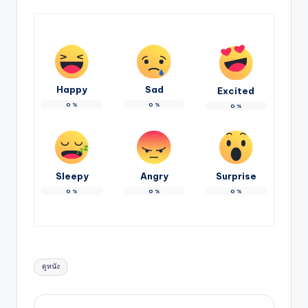
Happy
Sad
Excited
0
%
0
%
0
%
Sleepy
Angry
Surprise
0
%
0
%
0
%
Tags:
ดูหนัง