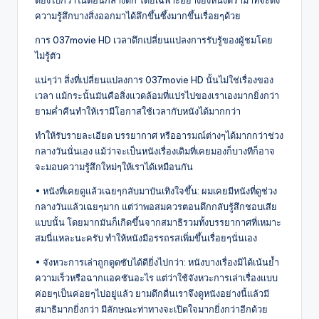
ความรู้สึกบางสิ่งออกมาได้ลึกขึ้นซึ้งมากขึ้นเรื่อยๆด้วย
การ 037movie HD เวลาดึกเปลี่ยนแปลงการรับรู้ของผู้ชมโดย
ไม่รู้ตัว
แน่ๆว่า สิ่งที่เปลี่ยนแปลงการ 037movie HD นั้นไม่ใช่เรื่องของ
เวลา แม้กระนั้นมันคือสิ่งแวดล้อมที่แปรไปของเราเองมากยิ่งกว่า
ยามค่ำคืนทำให้เรามีโอกาสใช้เวลากับหนังได้มากกว่า
ทำให้รับรายละเอียด บรรยากาศ หรืออารมณ์ต่างๆได้มากกว่าช่วง
กลางวันนั่นเอง แม้ว่าจะเป็นหนังเรื่องเดิมที่เคยมองก็บางทีก็อาจ
จะมอบความรู้สึกใหม่ๆให้เราได้เหมือนกัน
• หนังที่เคยดูแล้วเฉยๆกลับมาบันเทิงใจขึ้น: ผมเคยมีหนังที่ดูช่วง
กลางวันแล้วเฉยๆมาก แต่ว่าพอสมควรตอนดึกกลับรู้สึกชอบเสีย
แบบนั้น โดยมากมันก็เกิดขึ้นจากสมาธิรวมทั้งบรรยากาศที่เหมาะ
สมนี่แหละนะครับ ทำให้หนังมีอรรถรสเพิ่มขึ้นเรื่อยๆนั่นเอง
• จังหวะการเล่าถูกดูดซับได้ดียิ่งไปกว่า: หนังบางเรื่องมิได้เน้นย้ำ
ความเร็วหรือฉากแอคชันอะไร แต่ว่าใช้จังหวะการเล่าเรื่องแบบ
ค่อยๆเป็นค่อยๆไปอยู่แล้ว ยามดึกดื่นเราจึงดูหนังอย่างนี้แล้วมี
สมาธิมากยิ่งกว่า มีลักษณะท่าทางจะเปิดใจมากยิ่งกว่าอีกด้วย