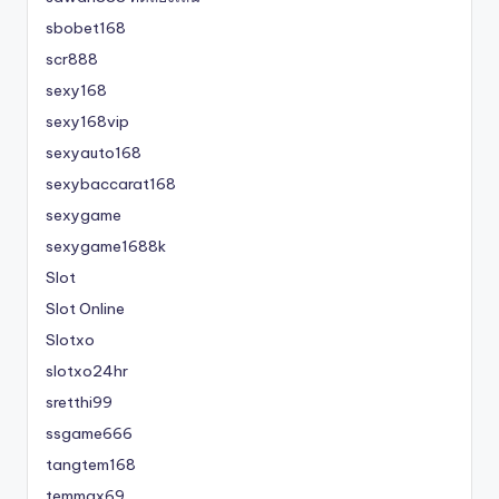
sbobet168
scr888
sexy168
sexy168vip
sexyauto168
sexybaccarat168
sexygame
sexygame1688k
Slot
Slot Online
Slotxo
slotxo24hr
sretthi99
ssgame666
tangtem168
temmax69