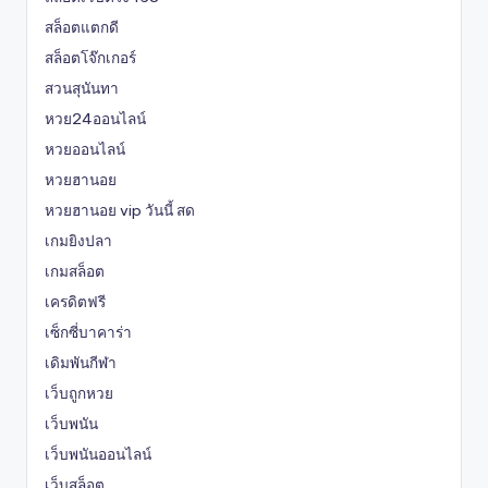
สล็อตแตกดี
สล็อตโจ๊กเกอร์
สวนสุนันทา
หวย24ออนไลน์
หวยออนไลน์
หวยฮานอย
หวยฮานอย vip วันนี้ สด
เกมยิงปลา
เกมสล็อต
เครดิตฟรี
เซ็กซี่บาคาร่า
เดิมพันกีฬา
เว็บถูกหวย
เว็บพนัน
เว็บพนันออนไลน์
เว็บสล็อต