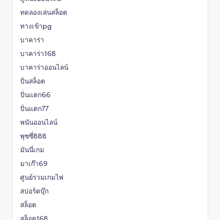
ทดลองเล่นสล็อต
ทางเข้าpg
บาคาร่า
บาคาร่า168
บาคาร่าออนไลน์
ปั่นสล็อต
ปั่นแตก66
ปั่นแตก77
พนันออนไลน์
พุซซี่888
มันนี่เกม
มาเก๊า69
ศูนย์รวมเกมไพ่
สปอร์ตบุ๊ก
สล็อต
สล็อต168