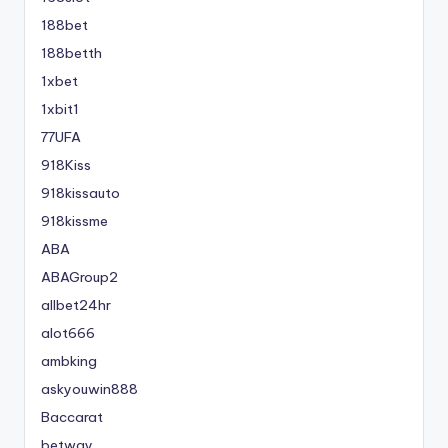
188bet
188betth
1xbet
1xbit1
77UFA
918Kiss
918kissauto
918kissme
ABA
ABAGroup2
allbet24hr
alot666
ambking
askyouwin888
Baccarat
betway