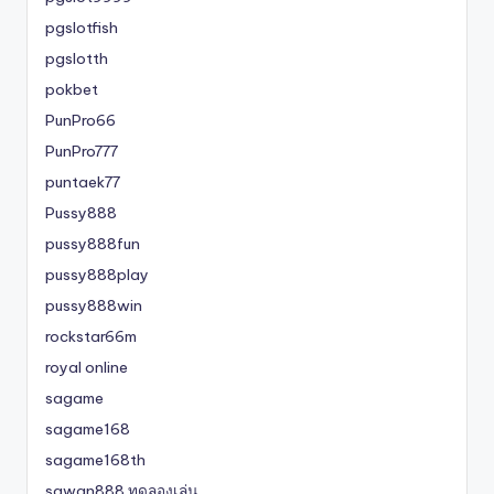
pgslotfish
pgslotth
pokbet
PunPro66
PunPro777
puntaek77
Pussy888
pussy888fun
pussy888play
pussy888win
rockstar66m
royal online
sagame
sagame168
sagame168th
sawan888 ทดลองเล่น