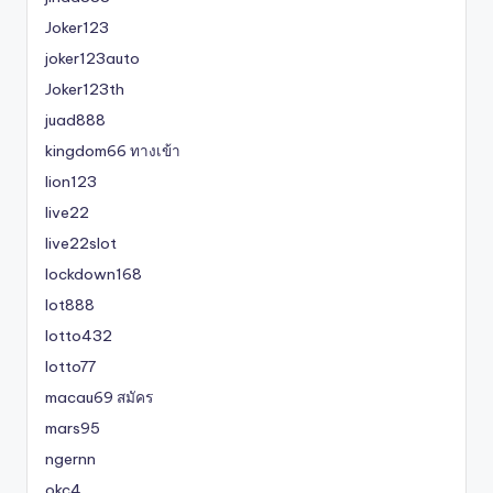
Joker123
joker123auto
Joker123th
juad888
kingdom66 ทางเข้า
lion123
live22
live22slot
lockdown168
lot888
lotto432
lotto77
macau69 สมัคร
mars95
ngernn
okc4