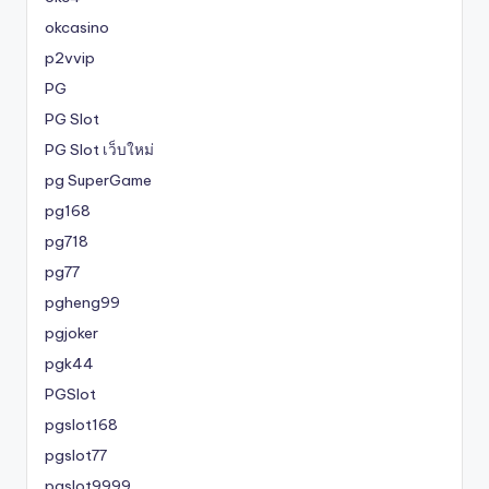
okcasino
p2vvip
PG
PG Slot
PG Slot เว็บใหม่
pg SuperGame
pg168
pg718
pg77
pgheng99
pgjoker
pgk44
PGSlot
pgslot168
pgslot77
pgslot9999