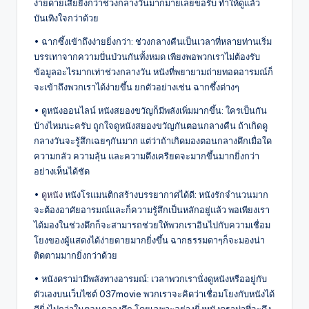
ง่ายดายเสียยิ่งกว่าช่วงกลางวันมากมายเลยขอรับ ทำให้ดูแล้ว
บันเทิงใจกว่าด้วย
• ฉากซึ้งเข้าถึงง่ายยิ่งกว่า: ช่วงกลางคืนเป็นเวลาที่หลายท่านเริ่ม
บรรเทาจากความปั่นป่วนกันทั้งหมด เพียงพอพวกเราไม่ต้องรับ
ข้อมูลอะไรมากเท่าช่วงกลางวัน หนังที่พยายามถ่ายทอดอารมณ์ก็
จะเข้าถึงพวกเราได้ง่ายขึ้น ยกตัวอย่างเช่น ฉากซึ้งต่างๆ
• ดูหนังออนไลน์ หนังสยองขวัญก็มีพลังเพิ่มมากขึ้น: ใครเป็นกัน
บ้างไหมนะครับ ถูกใจดูหนังสยองขวัญกันตอนกลางคืน ถ้าเกิดดู
กลางวันจะรู้สึกเฉยๆกันมาก แต่ว่าถ้าเกิดมองตอนกลางดึกเมื่อใด
ความกลัว ความลุ้น และความตึงเครียดจะมากขึ้นมากยิ่งกว่า
อย่างเห็นได้ชัด
•
ดูหนัง
หนังโรแมนติกสร้างบรรยากาศได้ดี: หนังรักจำนวนมาก
จะต้องอาศัยอารมณ์และก็ความรู้สึกเป็นหลักอยู่แล้ว พอเพียงเรา
ได้มองในช่วงดึกก็จะสามารถช่วยให้พวกเราอินไปกับความเชื่อม
โยงของผู้แสดงได้ง่ายดายมากยิ่งขึ้น ฉากธรรมดาๆก็จะมองน่า
ติดตามมากยิ่งกว่าด้วย
• หนังดราม่ามีพลังทางอารมณ์: เวลาพวกเรานั่งดูหนังหรืออยู่กับ
ตัวเองบนเว็บไซต์ 037movie พวกเราจะคิดว่าเชื่อมโยงกับหนังได้
ดียิ่งไปกว่าในตอนกลางดึก โดยเฉพาะอย่างยิ่งหนังดราม่าที่จะดึง